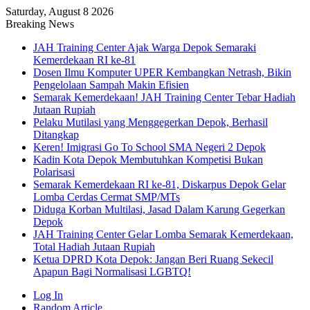
Saturday, August 8 2026
Breaking News
JAH Training Center Ajak Warga Depok Semaraki
Kemerdekaan RI ke-81
Dosen Ilmu Komputer UPER Kembangkan Netrash, Bikin
Pengelolaan Sampah Makin Efisien
Semarak Kemerdekaan! JAH Training Center Tebar Hadiah
Jutaan Rupiah
Pelaku Mutilasi yang Menggegerkan Depok, Berhasil
Ditangkap
Keren! Imigrasi Go To School SMA Negeri 2 Depok
Kadin Kota Depok Membutuhkan Kompetisi Bukan
Polarisasi
Semarak Kemerdekaan RI ke-81, Diskarpus Depok Gelar
Lomba Cerdas Cermat SMP/MTs
Diduga Korban Multilasi, Jasad Dalam Karung Gegerkan
Depok
JAH Training Center Gelar Lomba Semarak Kemerdekaan,
Total Hadiah Jutaan Rupiah
Ketua DPRD Kota Depok: Jangan Beri Ruang Sekecil
Apapun Bagi Normalisasi LGBTQ!
Log In
Random Article