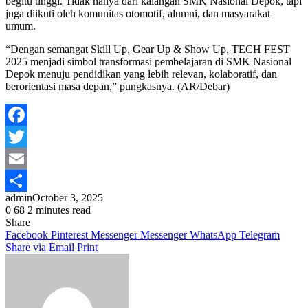
begitu tinggi. Tidak hanya dari kalangan SMK Nasional Depok, tapi
juga diikuti oleh komunitas otomotif, alumni, dan masyarakat
umum.
“Dengan semangat Skill Up, Gear Up & Show Up, TECH FEST
2025 menjadi simbol transformasi pembelajaran di SMK Nasional
Depok menuju pendidikan yang lebih relevan, kolaboratif, dan
berorientasi masa depan,” pungkasnya. (AR/Debar)
Facebook
Twitter
Email
admin
October 3, 2025
Share
0
68
2 minutes read
Share
Facebook
Pinterest
Messenger
Messenger
WhatsApp
Telegram
Share via Email
Print