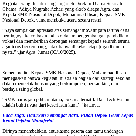
Kegiatan yang dihadiri langsung oleh Direktur Utama Sekolah
Ghama, Aditya Nugraha Azhari yang akrab disapa Agra, dan
Kepala SMK Nasional Depok, Muhammad Ihsan, Kepala SMK
Nasional Depok, yang membuka acara secara resmi.
“Saya sampaikan apresiasi atas semangat inovatif para taruna dana
pentingnya keterlibatan industri dalam pengembangan pendidikan
vokasi dan memberikan dorongan semangat kepada seluruh taruna
agar terus berkembang, tidak hanya di kelas tetapi juga di dunia
nyata,” ujar Agra, Jumat (03/10/2025).
Sementara itu, Kepala SMK Nasional Depok, Muhammad Ihsan
menegaskan bahwa kegiatan ini adalah bagian dari strategi sekolah
dalam mencetak lulusan yang berkompeten, berkarakter, dan
berdaya saing global.
“SMK harus jadi pilihan utama, bukan alternatif. Dan Tech Fest ini
adalah bukti nyata dari keseriusan kami’,” katanya.
Baca Juga: Hadirkan Semangat Baru, Rutan Depok Gelar Lepas
Kenal Pejabat Manajerial
Dirinya menambahkan, antusiasme peserta dan tamu undangan