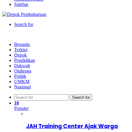
Sidebar
Search for
Beranda
Terkini
Depok
Pendidikan
Dakwah
Olahraga
Politik
UMKM
Nasional
Search for
10
Populer
JAH Training Center Ajak Warga