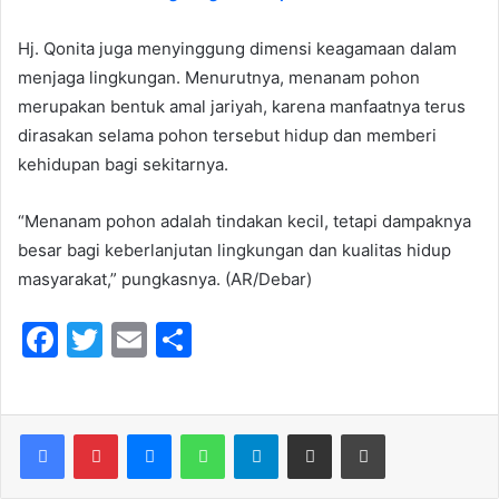
Hj. Qonita juga menyinggung dimensi keagamaan dalam
menjaga lingkungan. Menurutnya, menanam pohon
merupakan bentuk amal jariyah, karena manfaatnya terus
dirasakan selama pohon tersebut hidup dan memberi
kehidupan bagi sekitarnya.
“Menanam pohon adalah tindakan kecil, tetapi dampaknya
besar bagi keberlanjutan lingkungan dan kualitas hidup
masyarakat,” pungkasnya. (AR/Debar)
F
T
E
S
a
w
m
h
c
itt
ai
ar
e
er
l
e
Messenger
WhatsApp
Telegram
Share via Email
Print
b