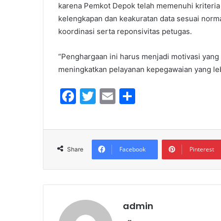
karena Pemkot Depok telah memenuhi kriteria
kelengkapan dan keakuratan data sesuai norma
koordinasi serta reponsivitas petugas.
“Penghargaan ini harus menjadi motivasi yang
meningkatkan pelayanan kepegawaian yang leb
F
T
E
S
a
w
m
h
c
itt
ai
ar
e
er
l
e
Facebook
Pinterest
Share
b
o
o
k
admin