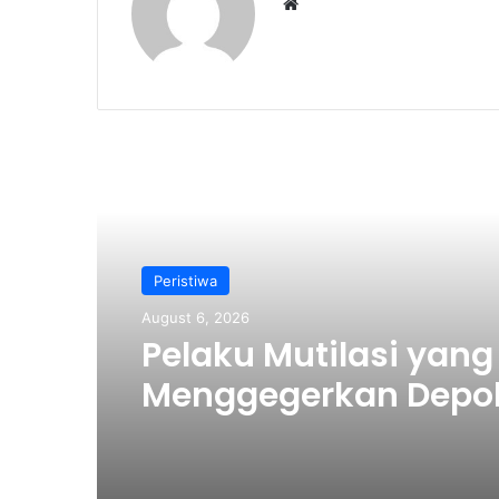
We
bsi
te
Read Next
Peristiwa
August 6, 2026
Pelaku Mutilasi yang
Menggegerkan Depo
Berhasil Ditangkap