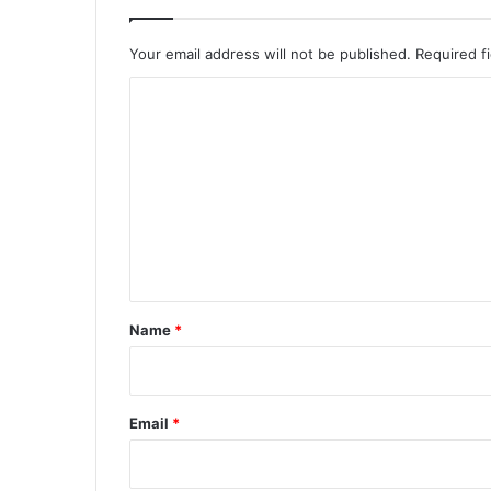
Your email address will not be published.
Required f
C
o
m
m
e
n
t
*
Name
*
Email
*