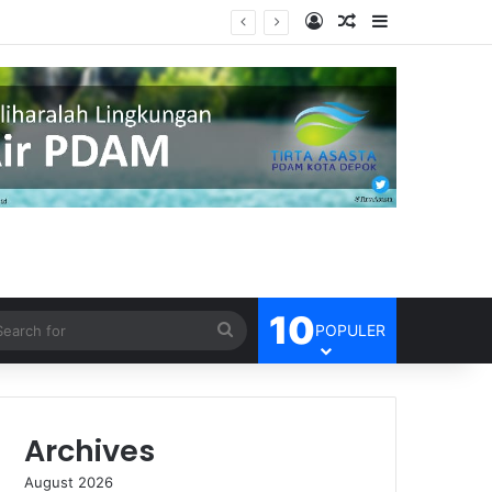
Log In
Random Article
Sidebar
10
Search
POPULER
for
Archives
August 2026