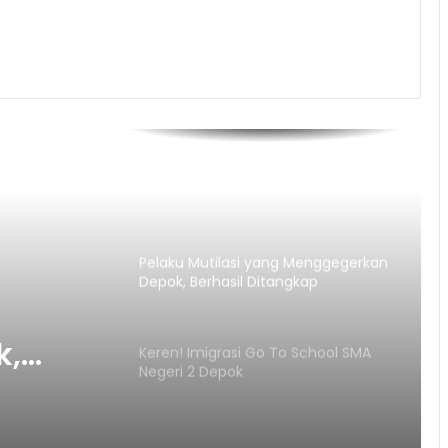
Semarak Kemerdekaan! JAH
Training Center Tebar Hadiah
Jutaan Rupiah
Pelaku Mutilasi yang Menggegerkan
Depok, Berhasil Ditangkap
k,
Keren! Imigrasi Go To School SMA
Negeri 2 Depok