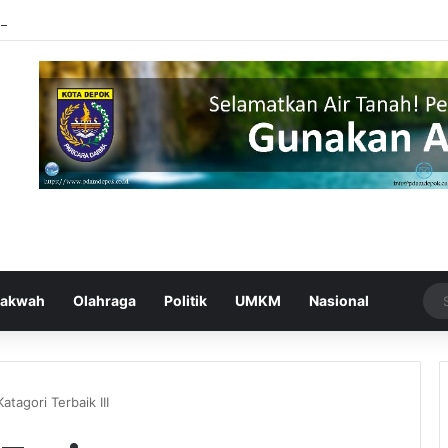
ilasi yang Menggegerkan Depok, Berhasil Ditangkap
akwah
Olahraga
Politik
UMKM
Nasional
agori Terbaik III