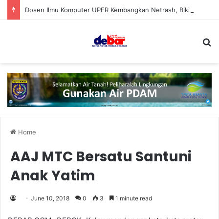
Dosen Ilmu Komputer UPER Kembangkan Netrash, Bikin Pengelolaan Sampah Makin Efisien
S
Home
AAJ MTC Bersatu Santuni
Anak Yatim
June 10, 2018
0
3
1 minute read