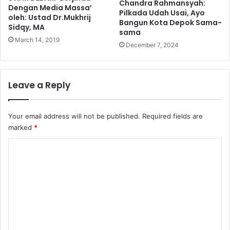
Chandra Rahmansyah:
Dengan Media Massa’
Pilkada Udah Usai, Ayo
oleh: Ustad Dr.Mukhrij
Bangun Kota Depok Sama-
Sidqy, MA
sama
March 14, 2019
December 7, 2024
Leave a Reply
Your email address will not be published.
Required fields are
marked
*
C
o
m
m
e
n