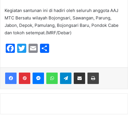
Kegiatan santunan ini di hadiri oleh seluruh anggota AAJ
MTC Bersatu wilayah Bojongsari, Sawangan, Parung,
Jabon, Depok, Pamulang, Bojongsari Baru, Pondok Cabe
dan tokoh setempat.(MRF/Debar)
F
T
E
S
a
w
m
h
c
itt
ai
ar
e
er
l
e
Messenger
WhatsApp
Telegram
Share via Email
Print
b
o
o
k