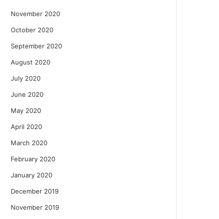
November 2020
October 2020
September 2020
August 2020
July 2020
June 2020
May 2020
April 2020
March 2020
February 2020
January 2020
December 2019
November 2019