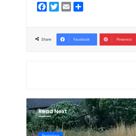
F
T
E
S
a
w
m
h
c
itt
ai
ar
e
er
l
e
Facebook
Pinterest
Share
b
o
o
k
Read Next