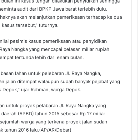
ulan ini kasus tengah dilakukan penyidikan sehingga
meminta audit dari BPKP Jawa barat terlebih dulu.
pihaknya akan melanjutkan pemeriksaan terhadap ke dua
 kasus tersebut,” tuturnya.
ilai pesimis kasus pemeriksaan atau penyidikan
 Raya Nangka yang mencapai belasan miliar rupiah
empat tertunda lebih dari enam bulan.
basan lahan untuk pelebaran Jl. Raya Nangka,
an jalan ditempat walaupun sudah banyak pejabat yang
es Depok,” ujar Rahman, warga Depok.
n untuk proyek pelabaran Jl. Raya Nangka yang
aerah (APBD) tahun 2015 sebesar Rp 17 miliar
 sejumlah warga yang terkena proyek jalan sudah
ak tahun 2016 lalu.(AP/AR/Debar)