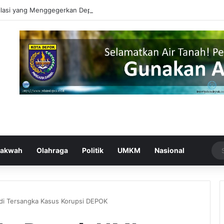
ilasi yang Menggegerkan Depok, Berhasil Ditangkap
akwah
Olahraga
Politik
UMKM
Nasional
di Tersangka Kasus Korupsi DEPOK