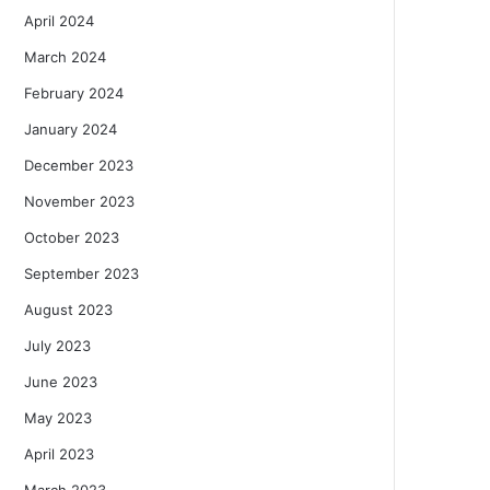
April 2024
March 2024
February 2024
January 2024
December 2023
November 2023
October 2023
September 2023
August 2023
July 2023
June 2023
May 2023
April 2023
March 2023