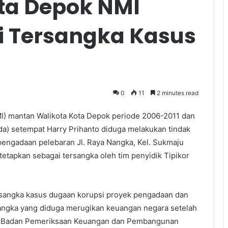
ta Depok NMI
i Tersangka Kasus
0
11
2 minutes read
 mantan Walikota Kota Depok periode 2006-2011 dan
a) setempat Harry Prihanto diduga melakukan tindak
engadaan pelebaran Jl. Raya Nangka, Kel. Sukmaju
etapkan sebagai tersangka oleh tim penyidik Tipikor
ersangka kasus dugaan korupsi proyek pengadaan dan
angka yang diduga merugikan keuangan negara setelah
dit Badan Pemeriksaan Keuangan dan Pembangunan