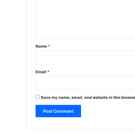
m
e
n
t
*
Name
*
Email
*
Save my name, email, and website in this browse