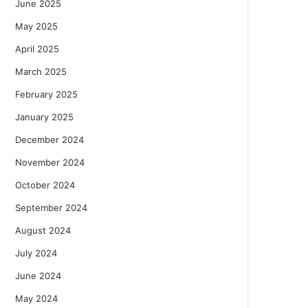
June 2025
May 2025
April 2025
March 2025
February 2025
January 2025
December 2024
November 2024
October 2024
September 2024
August 2024
July 2024
June 2024
May 2024