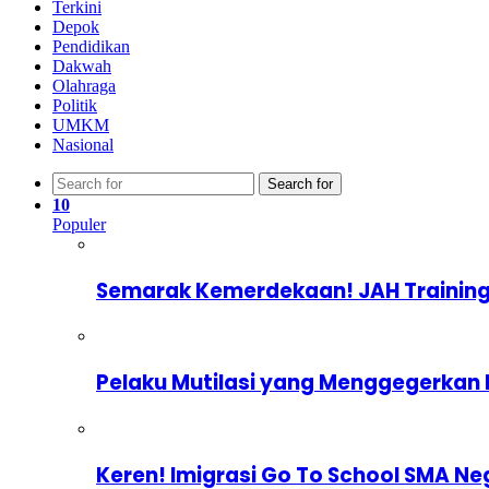
Terkini
Depok
Pendidikan
Dakwah
Olahraga
Politik
UMKM
Nasional
Search for
10
Populer
Semarak Kemerdekaan! JAH Training
Pelaku Mutilasi yang Menggegerkan 
Keren! Imigrasi Go To School SMA Ne