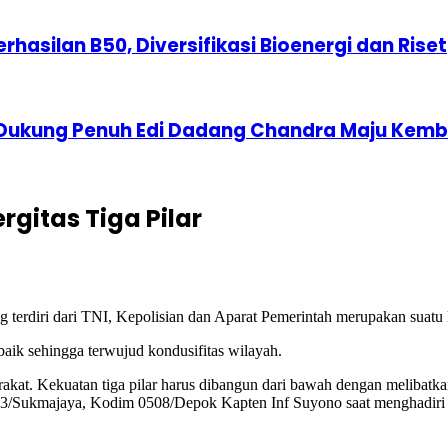
erhasilan B50, Diversifikasi Bioenergi dan Riset
 Dukung Penuh Edi Dadang Chandra Maju Kemba
gitas Tiga Pilar
ang terdiri dari TNI, Kepolisian dan Aparat Pemerintah merupakan suat
baik sehingga terwujud kondusifitas wilayah.
kat. Kekuatan tiga pilar harus dibangun dari bawah dengan melibatk
l 03/Sukmajaya, Kodim 0508/Depok Kapten Inf Suyono saat menghadiri 