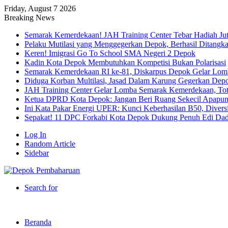
Friday, August 7 2026
Breaking News
Semarak Kemerdekaan! JAH Training Center Tebar Hadiah Ju
Pelaku Mutilasi yang Menggegerkan Depok, Berhasil Ditangk
Keren! Imigrasi Go To School SMA Negeri 2 Depok
Kadin Kota Depok Membutuhkan Kompetisi Bukan Polarisasi
Semarak Kemerdekaan RI ke-81, Diskarpus Depok Gelar Lo
Diduga Korban Multilasi, Jasad Dalam Karung Gegerkan Dep
JAH Training Center Gelar Lomba Semarak Kemerdekaan, Tot
Ketua DPRD Kota Depok: Jangan Beri Ruang Sekecil Apapu
Ini Kata Pakar Energi UPER: Kunci Keberhasilan B50, Diversif
Sepakat! 11 DPC Forkabi Kota Depok Dukung Penuh Edi Dad
Log In
Random Article
Sidebar
Search for
Beranda