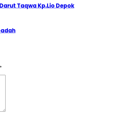
Darut Taqwa Kp.Lio Depok
badah
*