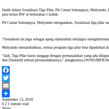
Hadir dalam Sosialisasi Tiga Pilar, Plt Camat Sukmajaya, Mulyamto
para ketua RW se-kelurahan Cisalak.
Plt Camat Sukmajaya, Mulyamto mengatakan, Sosialisasi tiga pilar s
“Sosialisasi ini juga sebagai ajang silaturahmi sekaligus menginfor
Mulyamto menambahkan, semua program tiga pilar bisa dipadukan dal
“Jadi, Tiga Pilar harus tanggap dengan permasalahan yang ada dilap
dan Danramil selesai permasalahannya,” pungkasnya.(WND/MFR/D
Facebook
Twitter
Email
September 13, 2018
Share
0
2
1 minute read
Share