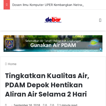
Dosen Ilmu Komputer UPER Kembangkan Netrash, Bikin Pengelolaan Sampah Makin Efisien
S
Home
Tingkatkan Kualitas Air,
PDAM Depok Hentikan
Aliran Air Selama 2 Hari
September 16, 2018
0
0
1 minute read