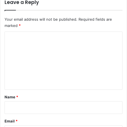
Leave a Reply
Your email address will not be published.
Required fields are
marked
*
C
o
m
m
e
n
t
*
Name
*
Email
*