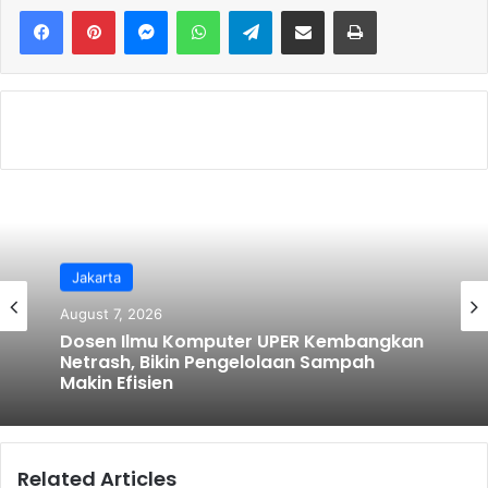
e
er
l
e
Messenger
WhatsApp
Telegram
Share via Email
Print
b
o
o
k
Ragam
Jakarta
August 6, 2026
August 7, 2026
Semarak Kemerdekaan! JAH Training
Center Tebar Hadiah Jutaan Rupiah
Dosen Ilmu Komputer UPER Kembangkan
Related Articles
Netrash, Bikin Pengelolaan Sampah