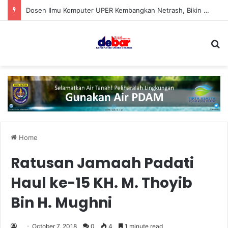
Dosen Ilmu Komputer UPER Kembangkan Netrash, Bikin Pengelolaan Sampah Makin Efisien
S
Home
Ratusan Jamaah Padati
Haul ke-15 KH. M. Thoyib
Bin H. Mughni
October 7, 2018
0
4
1 minute read