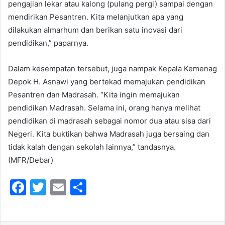
pengajian lekar atau kalong (pulang pergi) sampai dengan
mendirikan Pesantren. Kita melanjutkan apa yang
dilakukan almarhum dan berikan satu inovasi dari
pendidikan,” paparnya.
Dalam kesempatan tersebut, juga nampak Kepala Kemenag
Depok H. Asnawi yang bertekad memajukan pendidikan
Pesantren dan Madrasah. “Kita ingin memajukan
pendidikan Madrasah. Selama ini, orang hanya melihat
pendidikan di madrasah sebagai nomor dua atau sisa dari
Negeri. Kita buktikan bahwa Madrasah juga bersaing dan
tidak kalah dengan sekolah lainnya,” tandasnya.
(MFR/Debar)
F
T
E
S
a
w
m
h
c
itt
ai
ar