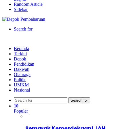
Random Article
Sidebar
Search for
Beranda
Terkini
Depok
Pendidikan
Dakwah
Olahraga
Politik
UMKM
Nasional
Search for
10
Populer
Semarak Kemerdekaan! JAH