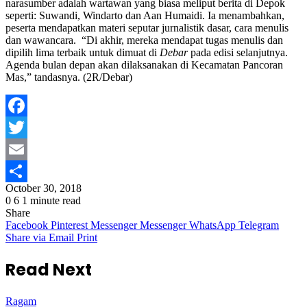
narasumber adalah wartawan yang biasa meliput berita di Depok
seperti: Suwandi, Windarto dan Aan Humaidi. Ia menambahkan,
peserta mendapatkan materi seputar jurnalistik dasar, cara menulis
dan wawancara. “Di akhir, mereka mendapat tugas menulis dan
dipilih lima terbaik untuk dimuat di
Debar
pada edisi selanjutnya.
Agenda bulan depan akan dilaksanakan di Kecamatan Pancoran
Mas,” tandasnya. (2R/Debar)
Facebook
Twitter
Email
October 30, 2018
Share
0
6
1 minute read
Share
Facebook
Pinterest
Messenger
Messenger
WhatsApp
Telegram
Share via Email
Print
Read Next
Ragam