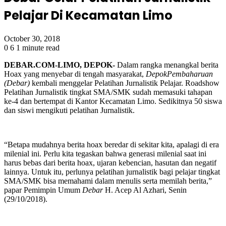
Pelajar Di Kecamatan Limo
October 30, 2018
0
6
1 minute read
DEBAR.COM-LIMO, DEPOK-
Dalam rangka menangkal berita
Hoax yang menyebar di tengah masyarakat,
DepokPembaharuan
(Debar)
kembali menggelar Pelatihan Jurnalistik Pelajar. Roadshow
Pelatihan Jurnalistik tingkat SMA/SMK sudah memasuki tahapan
ke-4 dan bertempat di Kantor Kecamatan Limo. Sedikitnya 50 siswa
dan siswi mengikuti pelatihan Jurnalistik.
“Betapa mudahnya berita hoax beredar di sekitar kita, apalagi di era
milenial ini. Perlu kita tegaskan bahwa generasi milenial saat ini
harus bebas dari berita hoax, ujaran kebencian, hasutan dan negatif
lainnya. Untuk itu, perlunya pelatihan jurnalistik bagi pelajar tingkat
SMA/SMK bisa memahami dalam menulis serta memilah berita,”
papar Pemimpin Umum
Debar
H. Acep Al Azhari, Senin
(29/10/2018).