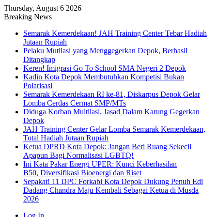
Thursday, August 6 2026
Breaking News
Semarak Kemerdekaan! JAH Training Center Tebar Hadiah
Jutaan Rupiah
Pelaku Mutilasi yang Menggegerkan Depok, Berhasil
Ditangkap
Keren! Imigrasi Go To School SMA Negeri 2 Depok
Kadin Kota Depok Membutuhkan Kompetisi Bukan
Polarisasi
Semarak Kemerdekaan RI ke-81, Diskarpus Depok Gelar
Lomba Cerdas Cermat SMP/MTs
Diduga Korban Multilasi, Jasad Dalam Karung Gegerkan
Depok
JAH Training Center Gelar Lomba Semarak Kemerdekaan,
Total Hadiah Jutaan Rupiah
Ketua DPRD Kota Depok: Jangan Beri Ruang Sekecil
Apapun Bagi Normalisasi LGBTQ!
Ini Kata Pakar Energi UPER: Kunci Keberhasilan
B50, Diversifikasi Bioenergi dan Riset
Sepakat! 11 DPC Forkabi Kota Depok Dukung Penuh Edi
Dadang Chandra Maju Kembali Sebagai Ketua di Musda
2026
Log In