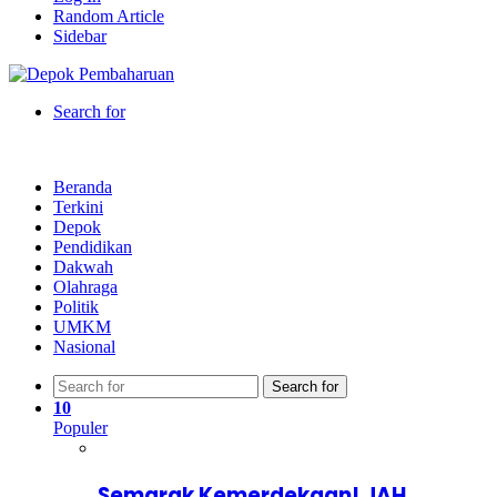
Random Article
Sidebar
Search for
Beranda
Terkini
Depok
Pendidikan
Dakwah
Olahraga
Politik
UMKM
Nasional
Search for
10
Populer
Semarak Kemerdekaan! JAH