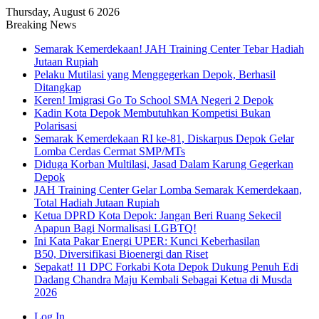
Thursday, August 6 2026
Breaking News
Semarak Kemerdekaan! JAH Training Center Tebar Hadiah
Jutaan Rupiah
Pelaku Mutilasi yang Menggegerkan Depok, Berhasil
Ditangkap
Keren! Imigrasi Go To School SMA Negeri 2 Depok
Kadin Kota Depok Membutuhkan Kompetisi Bukan
Polarisasi
Semarak Kemerdekaan RI ke-81, Diskarpus Depok Gelar
Lomba Cerdas Cermat SMP/MTs
Diduga Korban Multilasi, Jasad Dalam Karung Gegerkan
Depok
JAH Training Center Gelar Lomba Semarak Kemerdekaan,
Total Hadiah Jutaan Rupiah
Ketua DPRD Kota Depok: Jangan Beri Ruang Sekecil
Apapun Bagi Normalisasi LGBTQ!
Ini Kata Pakar Energi UPER: Kunci Keberhasilan
B50, Diversifikasi Bioenergi dan Riset
Sepakat! 11 DPC Forkabi Kota Depok Dukung Penuh Edi
Dadang Chandra Maju Kembali Sebagai Ketua di Musda
2026
Log In