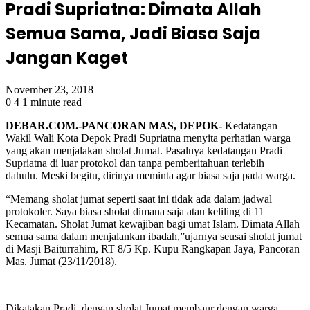
Pradi Supriatna: Dimata Allah
Semua Sama, Jadi Biasa Saja
Jangan Kaget
November 23, 2018
0
4
1 minute read
DEBAR.COM.-PANCORAN MAS, DEPOK-
Kedatangan
Wakil Wali Kota Depok Pradi Supriatna menyita perhatian warga
yang akan menjalakan sholat Jumat. Pasalnya kedatangan Pradi
Supriatna di luar protokol dan tanpa pemberitahuan terlebih
dahulu. Meski begitu, dirinya meminta agar biasa saja pada warga.
“Memang sholat jumat seperti saat ini tidak ada dalam jadwal
protokoler. Saya biasa sholat dimana saja atau keliling di 11
Kecamatan. Sholat Jumat kewajiban bagi umat Islam. Dimata Allah
semua sama dalam menjalankan ibadah,”ujarnya seusai sholat jumat
di Masji Baiturrahim, RT 8/5 Kp. Kupu Rangkapan Jaya, Pancoran
Mas. Jumat (23/11/2018).
Dikatakan Pradi, dengan sholat Jumat membaur dengan warga