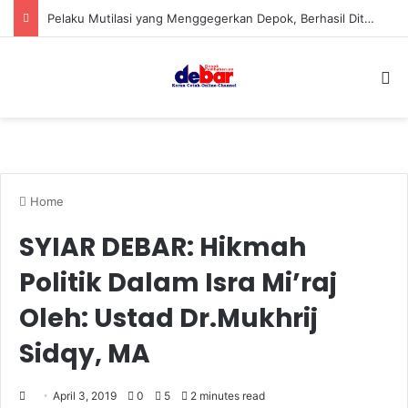
Pelaku Mutilasi yang Menggegerkan Depok, Berhasil Ditangkap
S
Home
SYIAR DEBAR: Hikmah
Politik Dalam Isra Mi’raj
Oleh: Ustad Dr.Mukhrij
Sidqy, MA
April 3, 2019
0
5
2 minutes read