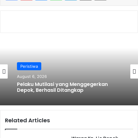
b
o
o
k
Peristiwa
August 6, 2026
Pendidikan
Pelaku Mutilasi yang Menggegerkan
August 5, 2026
Depok, Berhasil Ditangkap
Related Articles
Keren! Imigrasi Go To School SMA Negeri
2 Depok