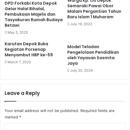
Warga Kp. Lio Depok
DPD Forkabi Kota Depok
Semaraki Pawai Obor
Gelar Halal Bihalal,
Malam Pergantian Tahun
Pembukaan Majelis dan
Baru Islam 1 Muharam
Tasyakuran Rumah Budaya
July 19, 2023
Betawi
May 5, 2025
Karutan Depok Buka
Model Teladan
Kegiatan Porsenap
Pengelolaan Pendidikan
Menyambut HBP ke-59
oleh Yayasan Sasmita
March 7, 2023
Jaya
July 20, 2024
Leave a Reply
Your email address will not be published.
Required fields are
marked
*
C