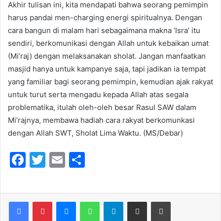
Akhir tulisan ini, kita mendapati bahwa seorang pemimpin
harus pandai men-charging energi spiritualnya. Dengan
cara bangun di malam hari sebagaimana makna ‘Isra’ itu
sendiri, berkomunikasi dengan Allah untuk kebaikan umat
(Mi’raj) dengan melaksanakan sholat. Jangan manfaatkan
masjid hanya untuk kampanye saja, tapi jadikan ia tempat
yang familiar bagi seorang pemimpin, kemudian ajak rakyat
untuk turut serta mengadu kepada Allah atas segala
problematika, itulah oleh-oleh besar Rasul SAW dalam
Mi’rajnya, membawa hadiah cara rakyat berkomunkasi
dengan Allah SWT, Sholat Lima Waktu. (MS/Debar)
F
T
E
S
a
w
m
h
c
itt
ai
ar
e
er
l
e
Messenger
WhatsApp
Telegram
Share via Email
Print