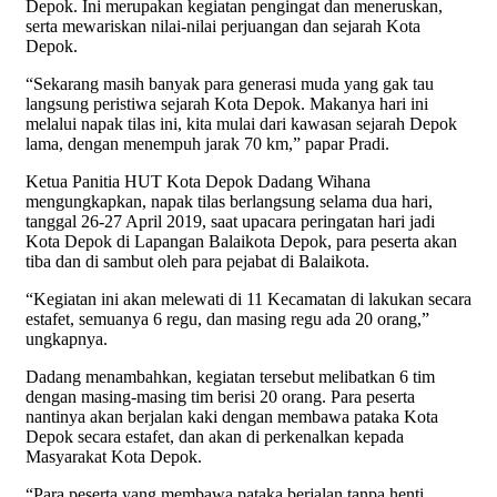
Depok. Ini merupakan kegiatan pengingat dan meneruskan,
serta mewariskan nilai-nilai perjuangan dan sejarah Kota
Depok.
“Sekarang masih banyak para generasi muda yang gak tau
langsung peristiwa sejarah Kota Depok. Makanya hari ini
melalui napak tilas ini, kita mulai dari kawasan sejarah Depok
lama, dengan menempuh jarak 70 km,” papar Pradi.
Ketua Panitia HUT Kota Depok Dadang Wihana
mengungkapkan, napak tilas berlangsung selama dua hari,
tanggal 26-27 April 2019, saat upacara peringatan hari jadi
Kota Depok di Lapangan Balaikota Depok, para peserta akan
tiba dan di sambut oleh para pejabat di Balaikota.
“Kegiatan ini akan melewati di 11 Kecamatan di lakukan secara
estafet, semuanya 6 regu, dan masing regu ada 20 orang,”
ungkapnya.
Dadang menambahkan, kegiatan tersebut melibatkan 6 tim
dengan masing-masing tim berisi 20 orang. Para peserta
nantinya akan berjalan kaki dengan membawa pataka Kota
Depok secara estafet, dan akan di perkenalkan kepada
Masyarakat Kota Depok.
“Para peserta yang membawa pataka berjalan tanpa henti.