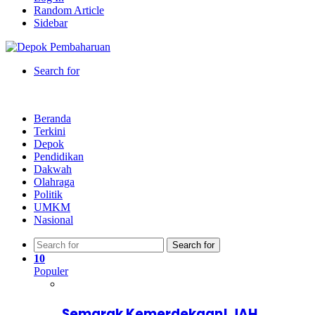
Random Article
Sidebar
Search for
Beranda
Terkini
Depok
Pendidikan
Dakwah
Olahraga
Politik
UMKM
Nasional
Search for
10
Populer
Semarak Kemerdekaan! JAH