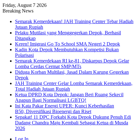
Friday, August 7 2026
Breaking News
Semarak Kemerdekaan! JAH Training Center Tebar Hadiah
Jutaan Rupiah
Pelaku Mutilasi yang Menggegerkan Depok, Berhasil
Ditangkap
Keren! Imigrasi Go To School SMA Negeri 2 Depok
Kadin Kota Depok Membutuhkan Kompetisi Bukan
Polarisasi
Semarak Kemerdekaan RI ke-81, Diskarpus Depok Gelar
Lomba Cerdas Cermat SMP/MTs
Diduga Korban Multilasi, Jasad Dalam Karung Gegerkan
Depok
JAH Training Center Gelar Lomba Semarak Kemerdekaan,
Total Hadiah Jutaan Rupiah
Ketua DPRD Kota Depok: Jangan Beri Ruang Sekecil
Apapun Bagi Normalisasi LGBTQ!
Ini Kata Pakar Energi UPER: Kunci Keberhasilan
B50, Diversifikasi Bioenergi dan Riset
Sepakat! 11 DPC Forkabi Kota Depok Dukung Penuh Edi
Dadang Chandra Maju Kembali Sebagai Ketua di Musda
2026
Log In