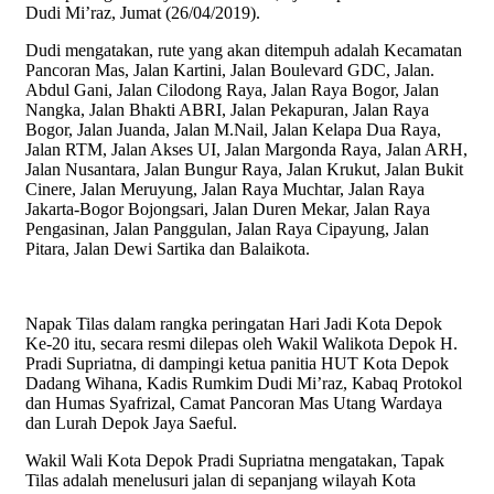
Dudi Mi’raz, Jumat (26/04/2019).
Dudi mengatakan, rute yang akan ditempuh adalah Kecamatan
Pancoran Mas, Jalan Kartini, Jalan Boulevard GDC, Jalan.
Abdul Gani, Jalan Cilodong Raya, Jalan Raya Bogor, Jalan
Nangka, Jalan Bhakti ABRI, Jalan Pekapuran, Jalan Raya
Bogor, Jalan Juanda, Jalan M.Nail, Jalan Kelapa Dua Raya,
Jalan RTM, Jalan Akses UI, Jalan Margonda Raya, Jalan ARH,
Jalan Nusantara, Jalan Bungur Raya, Jalan Krukut, Jalan Bukit
Cinere, Jalan Meruyung, Jalan Raya Muchtar, Jalan Raya
Jakarta-Bogor Bojongsari, Jalan Duren Mekar, Jalan Raya
Pengasinan, Jalan Panggulan, Jalan Raya Cipayung, Jalan
Pitara, Jalan Dewi Sartika dan Balaikota.
Napak Tilas dalam rangka peringatan Hari Jadi Kota Depok
Ke-20 itu, secara resmi dilepas oleh Wakil Walikota Depok H.
Pradi Supriatna, di dampingi ketua panitia HUT Kota Depok
Dadang Wihana, Kadis Rumkim Dudi Mi’raz, Kabaq Protokol
dan Humas Syafrizal, Camat Pancoran Mas Utang Wardaya
dan Lurah Depok Jaya Saeful.
Wakil Wali Kota Depok Pradi Supriatna mengatakan, Tapak
Tilas adalah menelusuri jalan di sepanjang wilayah Kota