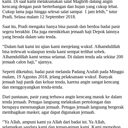
kami. Di saat kami melaksanakan salat Maghrib datang angin
kencang dengan pasir berterbangan dan hujan yang cukup lebat.
Cukup lama juga hingga selesai salat sampai 1 jam lebih,” tutur
Pradi, Selasa malam 12 September 2018.
Saat itu, Pradi mengaku hanya bisa pasrah dan berdoa badai pasir
segera berakhir. Dia juga memikirkan jemaah haji Depok lainnya
yang berada dalam satu tenda.
“Dalam hati kami ini ujian kami menjelang wukuf. Alhamdulillah
bisa terlewati walaupun tenda kami sempat terlihat sobek.
Alhamdulillah kami semua selamat. Di dalam tenda ada sekitar 200
jemaah calon haji,” ujarnya.
Seperti diketahui, badai pasir melanda Padang Arafah pada Minggu
malam, 19 Agustus 2018, jelang pelaksanaan wukuf. Banyak
jemaah haji panik dan keluar tenda, karena angin sangat kencang
dan menggoyangkan tenda-tenda.
Dari pantauan, pasir yang terbawa angin kencang masuk ke dalam
tenda jemaah. Petugas langsung melakukan pertolongan dan
berupaya menenangkan jemaah. Petugas jemaah langsung bergerak
membagikan masker, agar dapat digunakan jemaah.
“Ya Allah, ampuni kami ya Allah dari badai ini. Ya Allah,
selamatkan saudara kami dan teman-teman kami. Kami memohon