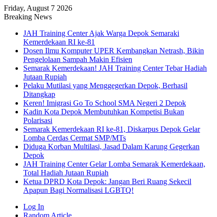
Friday, August 7 2026
Breaking News
JAH Training Center Ajak Warga Depok Semaraki
Kemerdekaan RI ke-81
Dosen Ilmu Komputer UPER Kembangkan Netrash, Bikin
Pengelolaan Sampah Makin Efisien
Semarak Kemerdekaan! JAH Training Center Tebar Hadiah
Jutaan Rupiah
Pelaku Mutilasi yang Menggegerkan Depok, Berhasil
Ditangkap
Keren! Imigrasi Go To School SMA Negeri 2 Depok
Kadin Kota Depok Membutuhkan Kompetisi Bukan
Polarisasi
Semarak Kemerdekaan RI ke-81, Diskarpus Depok Gelar
Lomba Cerdas Cermat SMP/MTs
Diduga Korban Multilasi, Jasad Dalam Karung Gegerkan
Depok
JAH Training Center Gelar Lomba Semarak Kemerdekaan,
Total Hadiah Jutaan Rupiah
Ketua DPRD Kota Depok: Jangan Beri Ruang Sekecil
Apapun Bagi Normalisasi LGBTQ!
Log In
Random Article