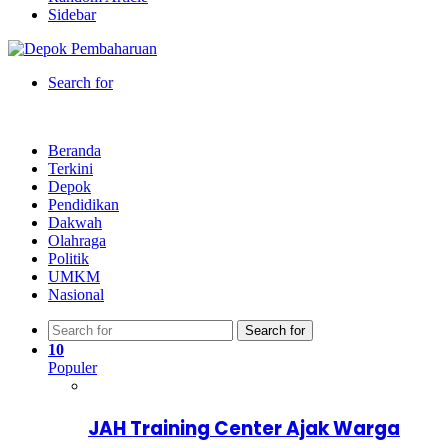
Sidebar
Search for
Beranda
Terkini
Depok
Pendidikan
Dakwah
Olahraga
Politik
UMKM
Nasional
Search for
10
Populer
JAH Training Center Ajak Warga