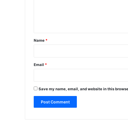
m
e
n
t
*
Name
*
Email
*
Save my name, email, and website in this browse