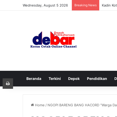
Wednesday, August 5 2026
Breaking News
Kadin Ko
Beranda
Terkini
Depok
Pendidikan
D
Print
Home
/
NGOPI BARENG BANG HACORD “Warga Dah 