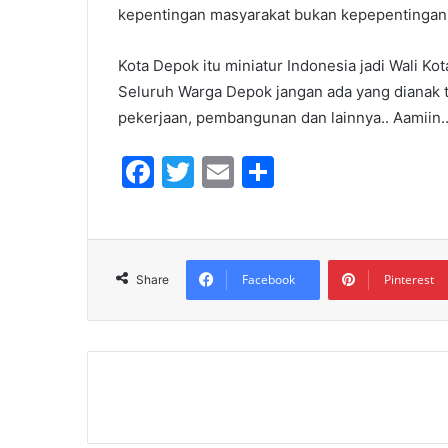
kepentingan masyarakat bukan kepepentingan k
Kota Depok itu miniatur Indonesia jadi Wali Ko
Seluruh Warga Depok jangan ada yang dianak t
pekerjaan, pembangunan dan lainnya.. Aamiin
F
T
E
S
a
w
m
h
c
itt
ai
ar
e
er
l
e
Facebook
Pinterest
Share
b
o
o
k