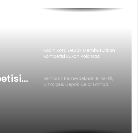
Keren! Imigrasi Go To School SMA
Negeri 2 Depok
Kadin Kota Depok Membutuhkan
Kompetisi Bukan Polarisasi
tisi
Semarak Kemerdekaan RI ke-81,
Diskarpus Depok Gelar Lomba
Cerdas Cermat SMP/MTs