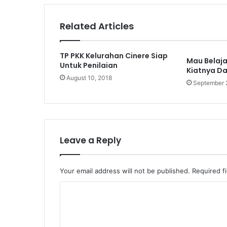
Related Articles
TP PKK Kelurahan Cinere Siap
Mau Belajar
Untuk Penilaian
Kiatnya Da
August 10, 2018
September 
Leave a Reply
Your email address will not be published.
Required f
C
o
m