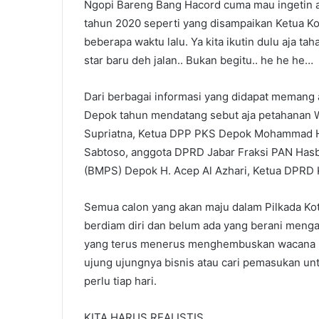
Ngopi Bareng Bang Hacord cuma mau ingetin a
tahun 2020 seperti yang disampaikan Ketua 
beberapa waktu lalu. Ya kita ikutin dulu aja tah
star baru deh jalan.. Bukan begitu.. he he he…
Dari berbagai informasi yang didapat memang 
Depok tahun mendatang sebut aja petahanan Wa
Supriatna, Ketua DPP PKS Depok Mohammad Ha
Sabtoso, anggota DPRD Jabar Fraksi PAN Has
(BMPS) Depok H. Acep Al Azhari, Ketua DPRD K
Semua calon yang akan maju dalam Pilkada K
berdiam diri dan belum ada yang berani menga
yang terus menerus menghembuskan wacana i
ujung ujungnya bisnis atau cari pemasukan un
perlu tiap hari.
KITA HARUS REALISTIS