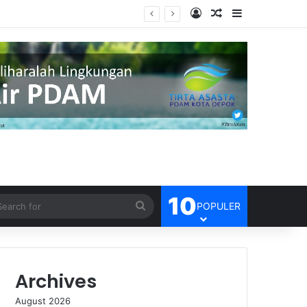
Log In
Random Article
Sidebar
10
Search
POPULER
for
Archives
August 2026