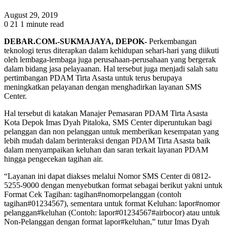
August 29, 2019
0
21
1 minute read
DEBAR.COM.-SUKMAJAYA, DEPOK-
Perkembangan
teknologi terus diterapkan dalam kehidupan sehari-hari yang diikuti
oleh lembaga-lembaga juga perusahaan-perusahaan yang bergerak
dalam bidang jasa pelayaanan. Hal tersebut juga menjadi salah satu
pertimbangan PDAM Tirta Asasta untuk terus berupaya
meningkatkan pelayanan dengan menghadirkan layanan SMS
Center.
Hal tersebut di katakan Manajer Pemasaran PDAM Tirta Asasta
Kota Depok Imas Dyah Pitaloka, SMS Center diperuntukan bagi
pelanggan dan non pelanggan untuk memberikan kesempatan yang
lebih mudah dalam berinteraksi dengan PDAM Tirta Asasta baik
dalam menyampaikan keluhan dan saran terkait layanan PDAM
hingga pengecekan tagihan air.
“Layanan ini dapat diakses melalui Nomor SMS Center di 0812-
5255-9000 dengan menyebutkan format sebagai berikut yakni untuk
Format Cek Tagihan: tagihan#nomorpelanggan (contoh
tagihan#01234567), sementara untuk format Keluhan: lapor#nomor
pelanggan#keluhan (Contoh: lapor#01234567#airbocor) atau untuk
Non-Pelanggan dengan format lapor#keluhan,” tutur Imas Dyah