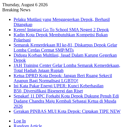
Thursday, August 6 2026
Breaking News
Pelaku Mutilasi yang Menggegerkan Depok, Berhasil
Ditangkap
Keren! Imigrasi Go To School SMA Negeri 2 Depok
Kadin Kota Depok Membutuhkan Kompetisi Bukan
Polarisasi
Semarak Kemerdekaan RI ke-81, Diskarpus Depok Gelar
Lomba Cerdas Cermat SMP/MTs
Diduga Korban Multilasi, Jasad Dalam Karung Gegerkan
Depok
JAH Training Center Gelar Lomba Semarak Kemerdekaan,
Total Hadiah Jutaan Rupiah
Ketua DPRD Kota Depok: Jangan Beri Ruang Sekecil
Apapun Bagi Normalisasi LGBTQ!
Ini Kata Pakar Energi UPER: Kunci Keberhasilan
B50, Diversifikasi Bioenergi dan Riset
Sepakat! 11 DPC Forkabi Kota Depok Dukung Penuh Edi
Dadang Chandra Maju Kembali Sebagai Ketua di Musda
2026
Gerakan PINBAS MUI Kota Depok: Ciptakan TIPE NEW
Log In
Random Article