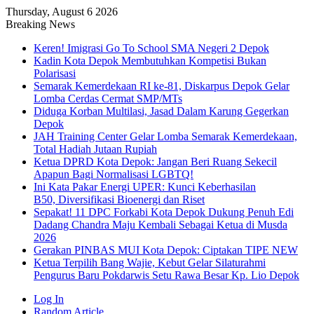
Thursday, August 6 2026
Breaking News
Keren! Imigrasi Go To School SMA Negeri 2 Depok
Kadin Kota Depok Membutuhkan Kompetisi Bukan
Polarisasi
Semarak Kemerdekaan RI ke-81, Diskarpus Depok Gelar
Lomba Cerdas Cermat SMP/MTs
Diduga Korban Multilasi, Jasad Dalam Karung Gegerkan
Depok
JAH Training Center Gelar Lomba Semarak Kemerdekaan,
Total Hadiah Jutaan Rupiah
Ketua DPRD Kota Depok: Jangan Beri Ruang Sekecil
Apapun Bagi Normalisasi LGBTQ!
Ini Kata Pakar Energi UPER: Kunci Keberhasilan
B50, Diversifikasi Bioenergi dan Riset
Sepakat! 11 DPC Forkabi Kota Depok Dukung Penuh Edi
Dadang Chandra Maju Kembali Sebagai Ketua di Musda
2026
Gerakan PINBAS MUI Kota Depok: Ciptakan TIPE NEW
Ketua Terpilih Bang Wajie, Kebut Gelar Silaturahmi
Pengurus Baru Pokdarwis Setu Rawa Besar Kp. Lio Depok
Log In
Random Article