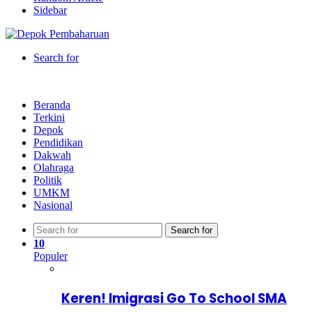
Sidebar
Search for
Beranda
Terkini
Depok
Pendidikan
Dakwah
Olahraga
Politik
UMKM
Nasional
Search for
10
Populer
Keren! Imigrasi Go To School SMA