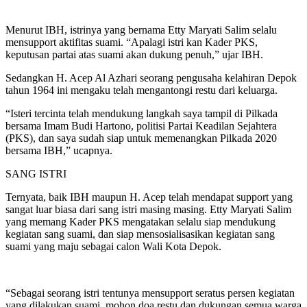
Menurut IBH, istrinya yang bernama Etty Maryati Salim selalu
mensupport aktifitas suami. “Apalagi istri kan Kader PKS,
keputusan partai atas suami akan dukung penuh,” ujar IBH.
Sedangkan H. Acep Al Azhari seorang pengusaha kelahiran Depok
tahun 1964 ini mengaku telah mengantongi restu dari keluarga.
“Isteri tercinta telah mendukung langkah saya tampil di Pilkada
bersama Imam Budi Hartono, politisi Partai Keadilan Sejahtera
(PKS), dan saya sudah siap untuk memenangkan Pilkada 2020
bersama IBH,” ucapnya.
SANG ISTRI
Ternyata, baik IBH maupun H. Acep telah mendapat support yang
sangat luar biasa dari sang istri masing masing. Etty Maryati Salim
yang memang Kader PKS mengatakan selalu siap mendukung
kegiatan sang suami, dan siap mensosialisasikan kegiatan sang
suami yang maju sebagai calon Wali Kota Depok.
“Sebagai seorang istri tentunya mensupport seratus persen kegiatan
yang dilakukan suami, mohon doa restu dan dukungan semua warga