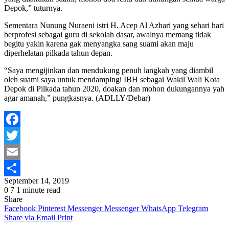
Depok,” tuturnya.
Sementara Nunung Nuraeni istri H. Acep Al Azhari yang sehari hari
berprofesi sebagai guru di sekolah dasar, awalnya memang tidak
begitu yakin karena gak menyangka sang suami akan maju
diperhelatan pilkada tahun depan.
“Saya mengijinkan dan mendukung penuh langkah yang diambil
oleh suami saya untuk mendampingi IBH sebagai Wakil Wali Kota
Depok di Pilkada tahun 2020, doakan dan mohon dukungannya yah
agar amanah,” pungkasnya. (ADLLY/Debar)
Facebook
Twitter
Email
September 14, 2019
Share
0
7
1 minute read
Share
Facebook
Pinterest
Messenger
Messenger
WhatsApp
Telegram
Share via Email
Print