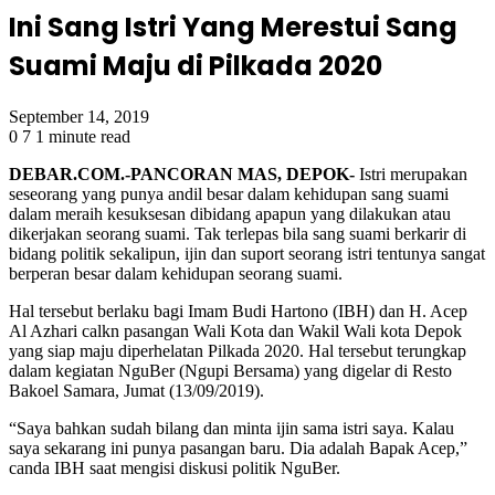
Ini Sang Istri Yang Merestui Sang
Suami Maju di Pilkada 2020
September 14, 2019
0
7
1 minute read
DEBAR.COM.-PANCORAN MAS, DEPOK-
Istri merupakan
seseorang yang punya andil besar dalam kehidupan sang suami
dalam meraih kesuksesan dibidang apapun yang dilakukan atau
dikerjakan seorang suami. Tak terlepas bila sang suami berkarir di
bidang politik sekalipun, ijin dan suport seorang istri tentunya sangat
berperan besar dalam kehidupan seorang suami.
Hal tersebut berlaku bagi Imam Budi Hartono (IBH) dan H. Acep
Al Azhari calkn pasangan Wali Kota dan Wakil Wali kota Depok
yang siap maju diperhelatan Pilkada 2020. Hal tersebut terungkap
dalam kegiatan NguBer (Ngupi Bersama) yang digelar di Resto
Bakoel Samara, Jumat (13/09/2019).
“Saya bahkan sudah bilang dan minta ijin sama istri saya. Kalau
saya sekarang ini punya pasangan baru. Dia adalah Bapak Acep,”
canda IBH saat mengisi diskusi politik NguBer.