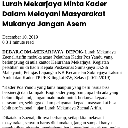
Lurah Mekarjaya Minta Kader
Dalam Melayani Masyarakat
Mukanya Jangan Asem
December 10, 2019
0
3
1 minute read
DEBAR.COM.-MEKARJAYA, DEPOK-
Lurah Mekarjaya
Zaenal Arifin mebuka acara Pelatihan Kader Pos Yandu yang
berlangsung di aula kantor Kelurahan Mekarjaya. Kegiatan
pelatihan ini di hadri Kepala Puskesmas Sumakjaya Dr.Sih
Mahayanti, Petugas Lapangan KB Kecamatan Sukmajaya Laksmi
Amini dan Kader TP PKK tingkat RW, Selasa (20/12/2019).
“Kader Pos Yandu yang lama maupun yang baru harus bisa
bersinergi dan kompak. Bagi kader yang baru, apa bila ada yang
belum dipahami, jangan malu malu untuk bertanya kepada
narasumber, sehingga dalam pelayanan kepada masyarakat bisa
lebih profesional,” ujar Lurah Mekarjaya Zaenal Arifin.
Dikatakan Zaenal, dirinya berharap, setiap kita melayani
masyarakat, senyum harus diutamakan, jangan sampai hanya
memberikan vitamin, menimbang bayi, memberi snack tapi muka