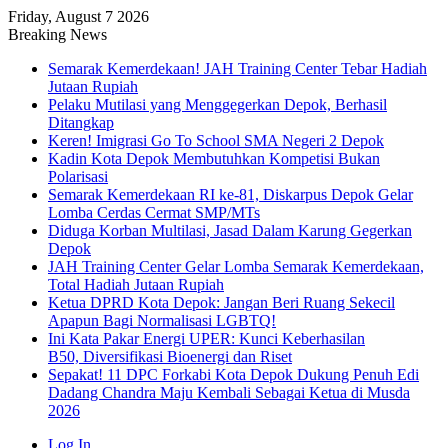
Friday, August 7 2026
Breaking News
Semarak Kemerdekaan! JAH Training Center Tebar Hadiah
Jutaan Rupiah
Pelaku Mutilasi yang Menggegerkan Depok, Berhasil
Ditangkap
Keren! Imigrasi Go To School SMA Negeri 2 Depok
Kadin Kota Depok Membutuhkan Kompetisi Bukan
Polarisasi
Semarak Kemerdekaan RI ke-81, Diskarpus Depok Gelar
Lomba Cerdas Cermat SMP/MTs
Diduga Korban Multilasi, Jasad Dalam Karung Gegerkan
Depok
JAH Training Center Gelar Lomba Semarak Kemerdekaan,
Total Hadiah Jutaan Rupiah
Ketua DPRD Kota Depok: Jangan Beri Ruang Sekecil
Apapun Bagi Normalisasi LGBTQ!
Ini Kata Pakar Energi UPER: Kunci Keberhasilan
B50, Diversifikasi Bioenergi dan Riset
Sepakat! 11 DPC Forkabi Kota Depok Dukung Penuh Edi
Dadang Chandra Maju Kembali Sebagai Ketua di Musda
2026
Log In