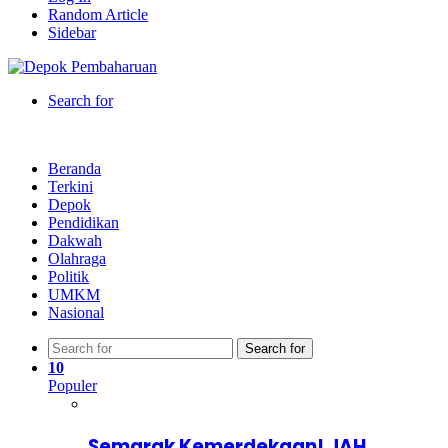
Random Article
Sidebar
Search for
Beranda
Terkini
Depok
Pendidikan
Dakwah
Olahraga
Politik
UMKM
Nasional
Search for
10
Populer
Semarak Kemerdekaan! JAH