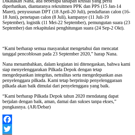
Dikatakan Nana, ada beberapa tahapan krusial yang perlu
diperhatikan, diantaranya rekruitmen PPK dan PPS (15 Jan-14
Maret), penyusunan DPT (18 April-20 Juli), pendaftaran calon (16-
18 Juni), penetapan calon (8 Juli), kampanye (11 Juli-19
September), logistik (11 Mei-22 September), pemungutan suara (23
September) dan rekapitulasi penghitungan suara (24 Sep-2 Okt).
“Kami berharap semua masyarakat mengetahui dan mencatat
tanggal pencoblosan pada 23 September 2020,” harap Nana.
Nana menambahkan, dalam kegiatan ini ditenegaskan, bahwa kami
siap menyelenggarakan Pilkada Depok dengan tetap
mengedepankan integritas, netralitas serta mengedepankan asas
penyelenggara pilkada. Kami tetap berprinsip penyelenggaraan
pilkada akan baik dimulai dari penyelenggara yang baik.
“Kami berharap Pilkada Depok tahun 2020 mendatang dapat
berjalan dengan baik, aman, damai dan sukses tanpa ekses,”
pungkasnya. (AR/Debar)
Facebook