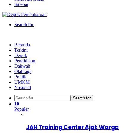
Sidebar
Search for
Beranda
Terkini
Depok
Pendidikan
Dakwah
Olahraga
Politik
UMKM
Nasional
Search for
10
Populer
JAH Training Center Ajak Warga