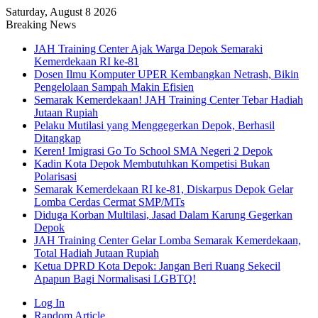
Saturday, August 8 2026
Breaking News
JAH Training Center Ajak Warga Depok Semaraki
Kemerdekaan RI ke-81
Dosen Ilmu Komputer UPER Kembangkan Netrash, Bikin
Pengelolaan Sampah Makin Efisien
Semarak Kemerdekaan! JAH Training Center Tebar Hadiah
Jutaan Rupiah
Pelaku Mutilasi yang Menggegerkan Depok, Berhasil
Ditangkap
Keren! Imigrasi Go To School SMA Negeri 2 Depok
Kadin Kota Depok Membutuhkan Kompetisi Bukan
Polarisasi
Semarak Kemerdekaan RI ke-81, Diskarpus Depok Gelar
Lomba Cerdas Cermat SMP/MTs
Diduga Korban Multilasi, Jasad Dalam Karung Gegerkan
Depok
JAH Training Center Gelar Lomba Semarak Kemerdekaan,
Total Hadiah Jutaan Rupiah
Ketua DPRD Kota Depok: Jangan Beri Ruang Sekecil
Apapun Bagi Normalisasi LGBTQ!
Log In
Random Article