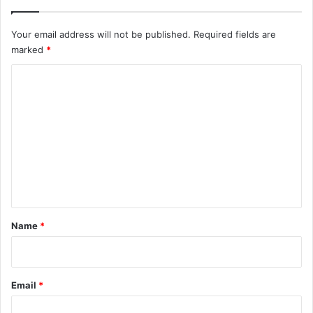
Your email address will not be published.
Required fields are
marked
*
C
o
m
m
e
n
t
*
Name
*
Email
*