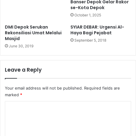
Banser Depok Gelar Rakor
se-Kota Depok
October 1, 2025
DMI Depok Serukan
SYIAR DEBAR: Urgensi Al-
Rekonsiliasi Umat Melalui
Haya Bagi Pejabat
Masjid
September 5, 2018
June 30, 2019
Leave a Reply
Your email address will not be published.
Required fields are
marked
*
C
o
m
m