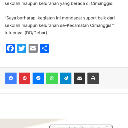
sekolah maupun kelurahan yang berada di Cimanggis.
“Saya berharap, kegiatan ini mendapat suport baik dari
sekolah maupun kelurahan se-Kecamatan Cimanggis,”
tutupnya. (DD/Debar)
F
T
E
S
a
w
m
h
c
itt
ai
ar
e
er
l
e
Messenger
WhatsApp
Telegram
Share via Email
Print
b
o
o
k