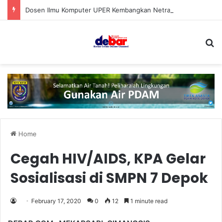
Dosen Ilmu Komputer UPER Kembangkan Netrash, Bikin Pengelolaan Sampah Makin Efisien
S
Home
Cegah HIV/AIDS, KPA Gelar
Sosialisasi di SMPN 7 Depok
February 17, 2020
0
12
1 minute read