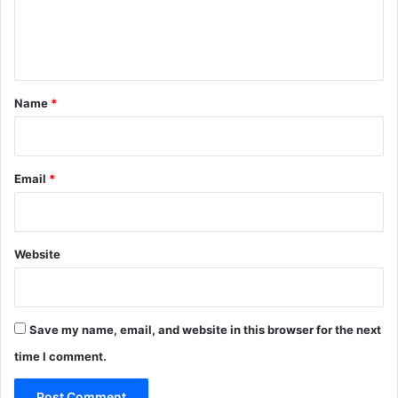
e
n
t
*
Name
*
Email
*
Website
Save my name, email, and website in this browser for the next
time I comment.