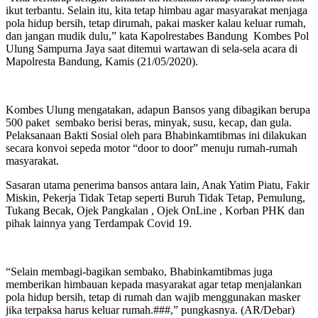
ikut terbantu. Selain itu, kita tetap himbau agar masyarakat menjaga
pola hidup bersih, tetap dirumah, pakai masker kalau keluar rumah,
dan jangan mudik dulu,” kata Kapolrestabes Bandung Kombes Pol
Ulung Sampurna Jaya saat ditemui wartawan di sela-sela acara di
Mapolresta Bandung, Kamis (21/05/2020).
Kombes Ulung mengatakan, adapun Bansos yang dibagikan berupa
500 paket sembako berisi beras, minyak, susu, kecap, dan gula.
Pelaksanaan Bakti Sosial oleh para Bhabinkamtibmas ini dilakukan
secara konvoi sepeda motor “door to door” menuju rumah-rumah
masyarakat.
Sasaran utama penerima bansos antara lain, Anak Yatim Piatu, Fakir
Miskin, Pekerja Tidak Tetap seperti Buruh Tidak Tetap, Pemulung,
Tukang Becak, Ojek Pangkalan , Ojek OnLine , Korban PHK dan
pihak lainnya yang Terdampak Covid 19.
“Selain membagi-bagikan sembako, Bhabinkamtibmas juga
memberikan himbauan kepada masyarakat agar tetap menjalankan
pola hidup bersih, tetap di rumah dan wajib menggunakan masker
jika terpaksa harus keluar rumah.###,” pungkasnya. (AR/Debar)