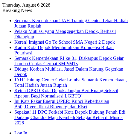
Thursday, August 6 2026
Breaking News
Semarak Kemerdekaan! JAH Training Center Tebar Hadiah
Jutaan Rupiah
Pelaku Mutilasi yang Menggegerkan Depok, Berhasil
Ditangkap
Keren! Imigrasi Go To School SMA Negeri 2 Depok
Kadin Kota Depok Membutuhkan Kompetisi Bukan
Polarisasi
Semarak Kemerdekaan RI ke-81, Diskarpus Depok Gelar
Lomba Cerdas Cermat SMP/MTs
Diduga Korban Multilasi, Jasad Dalam Karung Gegerkan
Depok
JAH Training Center Gelar Lomba Semarak Kemerdekaan,
Total Hadiah Jutaan Rupiah
Ketua DPRD Kota Depok: Jangan Beri Ruang Sekecil
Apapun Bagi Normalisasi LGBTQ!
Ini Kata Pakar Energi UPER: Kunci Keberhasilan
B50, Diversifikasi Bioenergi dan Riset
Sepakat! 11 DPC Forkabi Kota Depok Dukung Penuh Edi
Dadang Chandra Maju Kembali Sebagai Ketua di Musda
2026
Log In