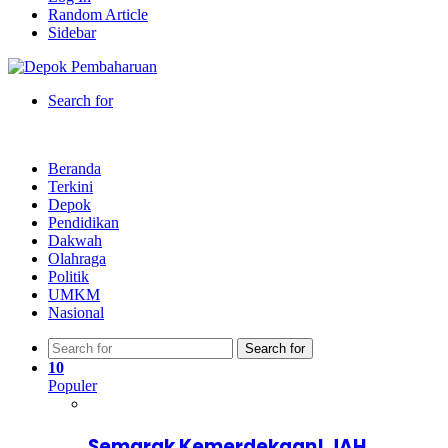
Random Article
Sidebar
Search for
Beranda
Terkini
Depok
Pendidikan
Dakwah
Olahraga
Politik
UMKM
Nasional
Search for
10
Populer
Semarak Kemerdekaan! JAH