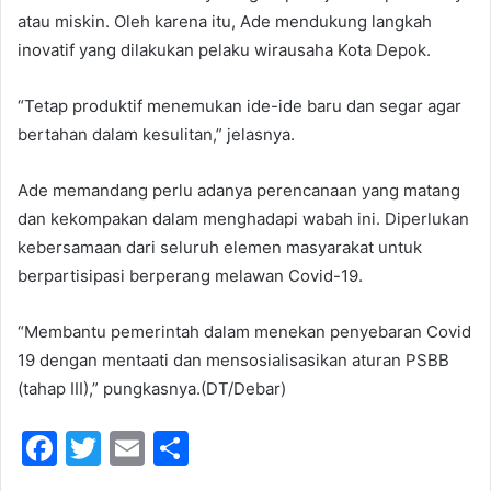
atau miskin. Oleh karena itu, Ade mendukung langkah
inovatif yang dilakukan pelaku wirausaha Kota Depok.
“Tetap produktif menemukan ide-ide baru dan segar agar
bertahan dalam kesulitan,” jelasnya.
Ade memandang perlu adanya perencanaan yang matang
dan kekompakan dalam menghadapi wabah ini. Diperlukan
kebersamaan dari seluruh elemen masyarakat untuk
berpartisipasi berperang melawan Covid-19.
“Membantu pemerintah dalam menekan penyebaran Covid
19 dengan mentaati dan mensosialisasikan aturan PSBB
(tahap III),” pungkasnya.(DT/Debar)
F
T
E
S
a
w
m
h