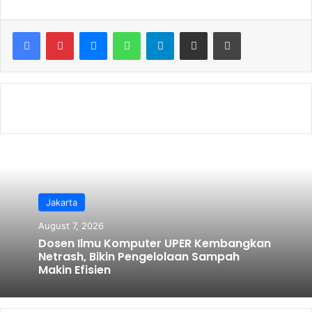
c
itt
ai
ar
e
er
l
e
Messenger
WhatsApp
Telegram
Share via Email
Print
b
o
o
k
Jakarta
August 7, 2026
Dosen Ilmu Komputer UPER Kembangkan
Netrash, Bikin Pengelolaan Sampah
Makin Efisien