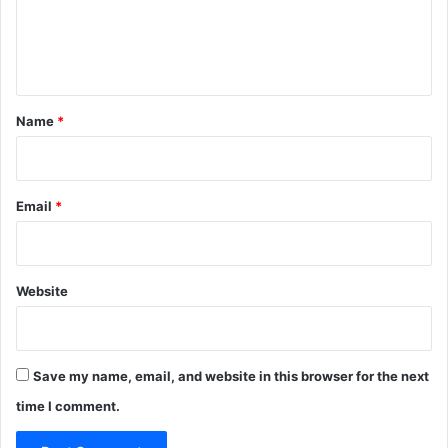
e
n
t
*
Name
*
Email
*
Website
Save my name, email, and website in this browser for the next
time I comment.