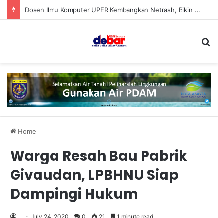
Dosen Ilmu Komputer UPER Kembangkan Netrash, Bikin Pengelolaan Sampah Makin Efisien
S
Home
Warga Resah Bau Pabrik
Givaudan, LPBHNU Siap
Dampingi Hukum
July 24, 2020
0
21
1 minute read