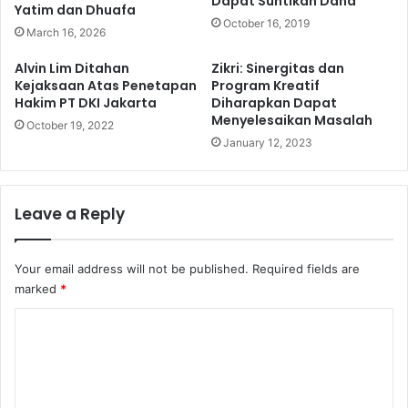
Dapat Suntikan Dana
Yatim dan Dhuafa
October 16, 2019
March 16, 2026
Alvin Lim Ditahan
Zikri: Sinergitas dan
Kejaksaan Atas Penetapan
Program Kreatif
Hakim PT DKI Jakarta
Diharapkan Dapat
Menyelesaikan Masalah
October 19, 2022
January 12, 2023
Leave a Reply
Your email address will not be published.
Required fields are
marked
*
C
o
m
m