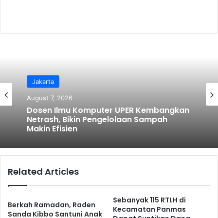
o
k
Jakarta
Ragam
August 7, 2026
August 6, 2026
Dosen Ilmu Komputer UPER Kembangkan
Netrash, Bikin Pengelolaan Sampah
Makin Efisien
Semarak Kemerdekaan! JAH Training
Center Tebar Hadiah Jutaan Rupiah
Related Articles
Sebanyak 115 RTLH di
Berkah Ramadan, Raden
Kecamatan Panmas
Sanda Kibbo Santuni Anak