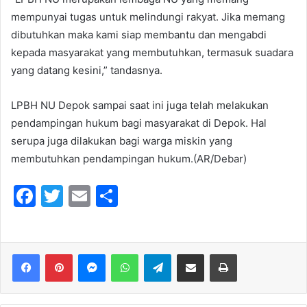
mempunyai tugas untuk melindungi rakyat. Jika memang
dibutuhkan maka kami siap membantu dan mengabdi
kepada masyarakat yang membutuhkan, termasuk suadara
yang datang kesini,” tandasnya.
LPBH NU Depok sampai saat ini juga telah melakukan
pendampingan hukum bagi masyarakat di Depok. Hal
serupa juga dilakukan bagi warga miskin yang
membutuhkan pendampingan hukum.(AR/Debar)
F
T
E
S
a
w
m
h
c
itt
ai
ar
e
er
l
e
Messenger
WhatsApp
Telegram
Share via Email
Print
b
o