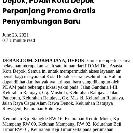
Depok, PDAM Kota Depok
Perpanjang Promo Gratis
Penyambungan Baru
June 23, 2021
0
7
1 minute read
DEBAR.COM.-SUKMAJAYA, DEPOK-
Guna memperluas area
pelayanan merupakan salah satu tujuan dari PDAM Tirta Asasta
Kota Depok. Semua ini untuk mempermudah akses layanan air
bersih bagi masyarakat Kota Depok secara keseluruhan. Hal ini
dapat dilihat dari banyaknya jaringan baru yang dibangun oleh
PDAM pada beberapa lokasi yakni pada; Jalan Gandaria I-III,
Kelurahan Ratujaya, Gg. Mushola, Kelurahan Ratujaya, Jalan
Pancoran, Kelurahan Ratujaya, Gg. Masjid, Kelurahan Ratujaya,
Jalan Raya Cagar Alam-Rawa Denok, Kelurahan Ratujaya
Rawageni, Kelurahan Ratujaya.
Kemudian Kp. Stangkle RW 16, Kelurahan Kemiri Muka, Kp.
Mampang RW 09, Keluhan Mampang, RW 02, Kelurahan Beji
Timur RW 01, Kelurahan Beji Timur serta pada perumahan-