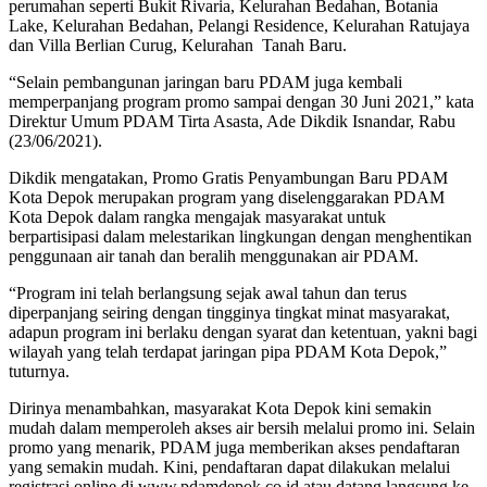
perumahan seperti Bukit Rivaria, Kelurahan Bedahan, Botania
Lake, Kelurahan Bedahan, Pelangi Residence, Kelurahan Ratujaya
dan Villa Berlian Curug, Kelurahan Tanah Baru.
“Selain pembangunan jaringan baru PDAM juga kembali
memperpanjang program promo sampai dengan 30 Juni 2021,” kata
Direktur Umum PDAM Tirta Asasta, Ade Dikdik Isnandar, Rabu
(23/06/2021).
Dikdik mengatakan, Promo Gratis Penyambungan Baru PDAM
Kota Depok merupakan program yang diselenggarakan PDAM
Kota Depok dalam rangka mengajak masyarakat untuk
berpartisipasi dalam melestarikan lingkungan dengan menghentikan
penggunaan air tanah dan beralih menggunakan air PDAM.
“Program ini telah berlangsung sejak awal tahun dan terus
diperpanjang seiring dengan tingginya tingkat minat masyarakat,
adapun program ini berlaku dengan syarat dan ketentuan, yakni bagi
wilayah yang telah terdapat jaringan pipa PDAM Kota Depok,”
tuturnya.
Dirinya menambahkan, masyarakat Kota Depok kini semakin
mudah dalam memperoleh akses air bersih melalui promo ini. Selain
promo yang menarik, PDAM juga memberikan akses pendaftaran
yang semakin mudah. Kini, pendaftaran dapat dilakukan melalui
registrasi online di www.pdamdepok.co.id atau datang langsung ke