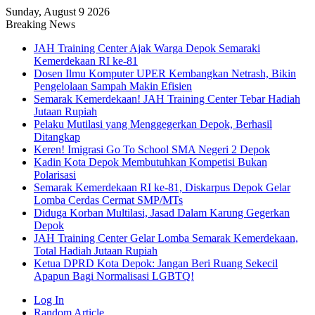
Sunday, August 9 2026
Breaking News
JAH Training Center Ajak Warga Depok Semaraki
Kemerdekaan RI ke-81
Dosen Ilmu Komputer UPER Kembangkan Netrash, Bikin
Pengelolaan Sampah Makin Efisien
Semarak Kemerdekaan! JAH Training Center Tebar Hadiah
Jutaan Rupiah
Pelaku Mutilasi yang Menggegerkan Depok, Berhasil
Ditangkap
Keren! Imigrasi Go To School SMA Negeri 2 Depok
Kadin Kota Depok Membutuhkan Kompetisi Bukan
Polarisasi
Semarak Kemerdekaan RI ke-81, Diskarpus Depok Gelar
Lomba Cerdas Cermat SMP/MTs
Diduga Korban Multilasi, Jasad Dalam Karung Gegerkan
Depok
JAH Training Center Gelar Lomba Semarak Kemerdekaan,
Total Hadiah Jutaan Rupiah
Ketua DPRD Kota Depok: Jangan Beri Ruang Sekecil
Apapun Bagi Normalisasi LGBTQ!
Log In
Random Article