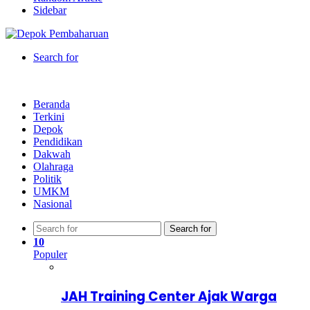
Sidebar
Search for
Beranda
Terkini
Depok
Pendidikan
Dakwah
Olahraga
Politik
UMKM
Nasional
Search for
10
Populer
JAH Training Center Ajak Warga