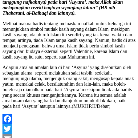
tanggung nafkahnya) pada hari ‘Asyura’, maka Allah akan
melapangkan rezeki baginya sepanjang tahun” (HR ath
Thabarani, al-Baihaqi dan lainnya).
Melihat makna hadis tentang meluaskan nafkah untuk keluarga ini
menunjukkan simbol mutlak kasih sayang dalam Islam, meskipun
kasih sayang adalah ruh Islam itu sendiri yang tak kenal waktu dan
tempat, artinya, tiada Islam tanpa kasih sayang. Namun, hadis di atas
menjadi penegasan, bahwa umat Islam tidak perlu simbol kasih
sayang dari budaya eksternal seperti Valentine, karena Islam dan
kasih sayang itu satu, seperti saat Muharram ini.
Adapun amalan-amalan lain di hari ‘Asyura’ yang disebutkan oleh
sebagian ulama, seperti melakukan salat tasbih, sedekah,
mengunjungi ulama, menjenguk orang sakit, mengusap kepala anak
yatim, memakai celak, bersilaturahim dan lain-lain, maka boleh-
boleh saja diamalkan pada hari ‘Asyura’ meskipun tidak ada hadits
yang secara khusus menganjurkannya. Karena itu semua adalah
amalan-amalan yang baik dan dianjurkan untuk dilakukan, baik
pada hari ‘Asyura’ ataupun lainnya.(MUKHRIJ/Debar)
Facebook