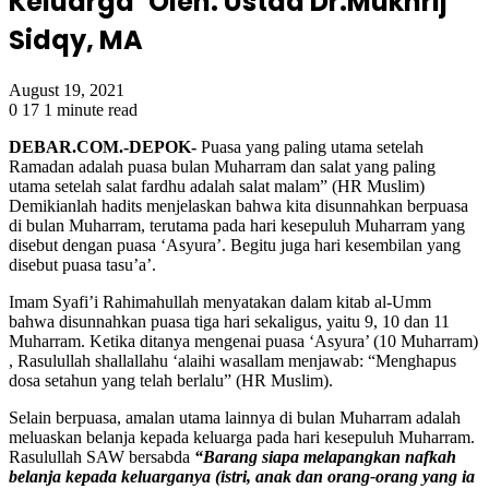
Keluarga’ Oleh: Ustad Dr.Mukhrij
Sidqy, MA
August 19, 2021
0
17
1 minute read
DEBAR.COM.-DEPOK-
Puasa yang paling utama setelah
Ramadan adalah puasa bulan Muharram dan salat yang paling
utama setelah salat fardhu adalah salat malam” (HR Muslim)
Demikianlah hadits menjelaskan bahwa kita disunnahkan berpuasa
di bulan Muharram, terutama pada hari kesepuluh Muharram yang
disebut dengan puasa ‘Asyura’. Begitu juga hari kesembilan yang
disebut puasa tasu’a’.
Imam Syafi’i Rahimahullah menyatakan dalam kitab al-Umm
bahwa disunnahkan puasa tiga hari sekaligus, yaitu 9, 10 dan 11
Muharram. Ketika ditanya mengenai puasa ‘Asyura’ (10 Muharram)
, Rasulullah shallallahu ‘alaihi wasallam menjawab: “Menghapus
dosa setahun yang telah berlalu” (HR Muslim).
Selain berpuasa, amalan utama lainnya di bulan Muharram adalah
meluaskan belanja kepada keluarga pada hari kesepuluh Muharram.
Rasulullah SAW bersabda
“Barang siapa melapangkan nafkah
belanja kepada keluarganya (istri, anak dan orang-orang yang ia