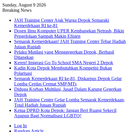
Sunday, August 9 2026
Breaking News
JAH Training Center Ajak Warga Depok Semaraki
Kemerdekaan RI ke-81
Dosen Ilmu Komputer UPER Kembangkan Netrash, Bikin
Pengelolaan Sampah Makin Efisien
Semarak Kemerdekaan! JAH Training Center Tebar Hadiah
Jutaan Rupiah
Pelaku Mutilasi yang Menggegerkan Depok, Berhasil
Ditangkap
Keren! Imigrasi Go To School SMA Negeri 2 Depok
Kadin Kota Depok Membutuhkan Kompetisi Bukan
Polarisasi
Semarak Kemerdekaan RI ke-81, Diskarpus Depok Gelar
Lomba Cerdas Cermat SMP/MTs
Diduga Korban Multilasi, Jasad Dalam Karung Gegerkan
Depok
JAH Training Center Gelar Lomba Semarak Kemerdekaan,
Total Hadiah Jutaan Rupiah
Ketua DPRD Kota Depok: Jangan Beri Ruang Sekecil
Apapun Bagi Normalisasi LGBTQ!
Log In
Random Article