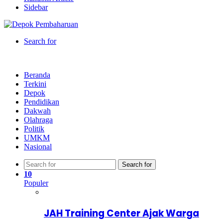
Sidebar
Search for
Beranda
Terkini
Depok
Pendidikan
Dakwah
Olahraga
Politik
UMKM
Nasional
Search for
10
Populer
JAH Training Center Ajak Warga