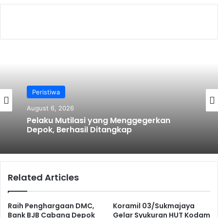
o
o
k
Peristiwa
August 6, 2026
Pelaku Mutilasi yang Menggegerkan
Depok, Berhasil Ditangkap
Related Articles
Raih Penghargaan DMC,
Koramil 03/Sukmajaya
Bank BJB Cabang Depok
Gelar Syukuran HUT Kodam