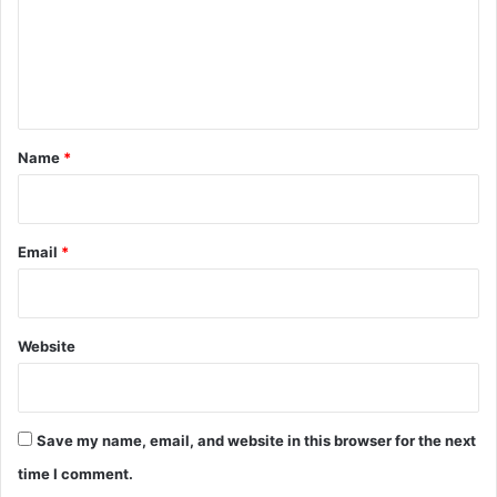
m
e
n
t
*
Name
*
Email
*
Website
Save my name, email, and website in this browser for the next
time I comment.