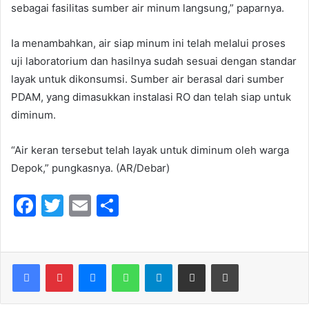
sebagai fasilitas sumber air minum langsung,” paparnya.
Ia menambahkan, air siap minum ini telah melalui proses
uji laboratorium dan hasilnya sudah sesuai dengan standar
layak untuk dikonsumsi. Sumber air berasal dari sumber
PDAM, yang dimasukkan instalasi RO dan telah siap untuk
diminum.
“Air keran tersebut telah layak untuk diminum oleh warga
Depok,” pungkasnya. (AR/Debar)
F
T
E
S
a
w
m
h
c
itt
ai
ar
e
er
l
e
Messenger
WhatsApp
Telegram
Share via Email
Print
b