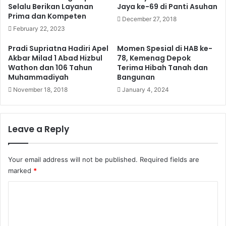
Selalu Berikan Layanan
Jaya ke-69 di Panti Asuhan
Prima dan Kompeten
December 27, 2018
February 22, 2023
Pradi Supriatna Hadiri Apel
Momen Spesial di HAB ke-
Akbar Milad 1 Abad Hizbul
78, Kemenag Depok
Wathon dan 106 Tahun
Terima Hibah Tanah dan
Muhammadiyah
Bangunan
November 18, 2018
January 4, 2024
Leave a Reply
Your email address will not be published.
Required fields are
marked
*
C
o
m