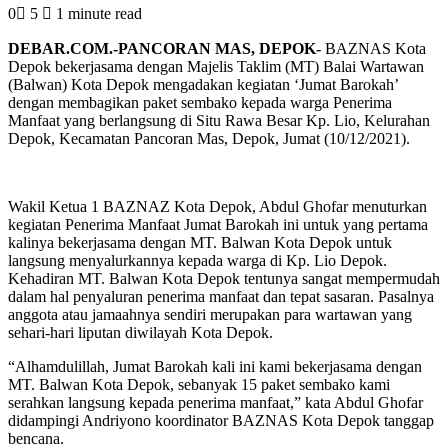
0
5
1 minute read
DEBAR.COM.-PANCORAN MAS, DEPOK-
BAZNAS Kota
Depok bekerjasama dengan Majelis Taklim (MT) Balai Wartawan
(Balwan) Kota Depok mengadakan kegiatan ‘Jumat Barokah’
dengan membagikan paket sembako kepada warga Penerima
Manfaat yang berlangsung di Situ Rawa Besar Kp. Lio, Kelurahan
Depok, Kecamatan Pancoran Mas, Depok, Jumat (10/12/2021).
Wakil Ketua 1 BAZNAZ Kota Depok, Abdul Ghofar menuturkan
kegiatan Penerima Manfaat Jumat Barokah ini untuk yang pertama
kalinya bekerjasama dengan MT. Balwan Kota Depok untuk
langsung menyalurkannya kepada warga di Kp. Lio Depok.
Kehadiran MT. Balwan Kota Depok tentunya sangat mempermudah
dalam hal penyaluran penerima manfaat dan tepat sasaran. Pasalnya
anggota atau jamaahnya sendiri merupakan para wartawan yang
sehari-hari liputan diwilayah Kota Depok.
“Alhamdulillah, Jumat Barokah kali ini kami bekerjasama dengan
MT. Balwan Kota Depok, sebanyak 15 paket sembako kami
serahkan langsung kepada penerima manfaat,” kata Abdul Ghofar
didampingi Andriyono koordinator BAZNAS Kota Depok tanggap
bencana.