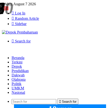
Friday, August 7 2026
Log In
Random Article
Sidebar
Search for
Beranda
Terkini
Depok
Pendidikan
Dakwah
Olahraga
Politik
UMKM
Nasional
Search for