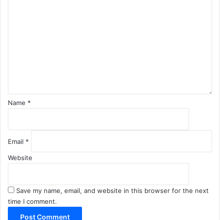
o
m
m
e
n
t
*
Name
*
Email
*
Website
Save my name, email, and website in this browser for the next
time I comment.