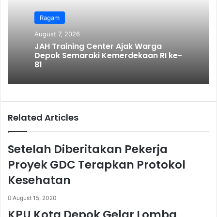
a
i
Ragam
l
August 7, 2026
JAH Training Center Ajak Warga
Depok Semaraki Kemerdekaan RI ke-
81
Related Articles
Setelah Diberitakan Pekerja
Proyek GDC Terapkan Protokol
Kesehatan
August 15, 2020
KPU Kota Depok Gelar Lomba