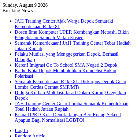
Sunday, August 9 2026
Breaking News
JAH Training Center Ajak Warga Depok Semaraki
Kemerdekaan RI ke-81
Dosen Ilmu Komputer UPER Kembangkan Netrash, Bikin
Pengelolaan Sampah Makin Efisien
Semarak Kemerdekaan! JAH Training Center Tebar Hadiah
Jutaan Rupiah
Pelaku Mutilasi yang Menggegerkan Depok, Berhasil
Ditangkap
Keren! Imigrasi Go To School SMA Negeri 2 Depok
Kadin Kota Depok Membutuhkan Kompetisi Bukan
Polarisasi
Semarak Kemerdekaan RI ke-81, Diskarpus Depok Gelar
Lomba Cerdas Cermat SMP/MTs
Diduga Korban Multilasi, Jasad Dalam Karung Gegerkan
Depok
JAH Training Center Gelar Lomba Semarak Kemerdekaan,
Total Hadiah Jutaan Rupiah
Ketua DPRD Kota Depok: Jangan Beri Ruang Sekecil
Apapun Bagi Normalisasi LGBTQ!
Log In
Random Article