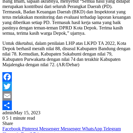
Bang Imam, sapaan akrabnya, menyebut “Semua hasil yang didapat
merupakan kontribusi dari seluruh Perangkat Daerah (PD).
Termasuk, Badan Keuangan Daerah (BKD) dan Inspektorat yang
terus melakukan monitoring dan evaluasi terhadap laporan keuangan
yang diberikan setiap PD. Termasuk hasil kerja sama yang baik
pastinya dengan teman-teman DPRD Kota Depok. Terima kasih
semua, terima kasih warga Depok,” ujarnya.
Untuk diketahui, dalam penilaian LHP atas LKPD TA 2022, Kota
Depok berhasil meraih nilai 88, disusul Kabupaten Bandung dengan
nilai 78. Kemudian, Kabupaten Sukabumi dengan nilai 79,
Kabupaten Purwakarta dengan nilai 74 dan terakhir Kabupaten
Majalengka dengan nilai 72. (AR/Debar)
Facebook
Twitter
Email
admin
May 15, 2023
Share
0
5
1 minute read
Share
Facebook
Pinterest
Messenger
Messenger
WhatsApp
Telegram