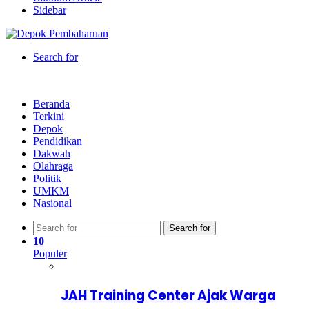
Sidebar
Search for
Beranda
Terkini
Depok
Pendidikan
Dakwah
Olahraga
Politik
UMKM
Nasional
Search for
10
Populer
JAH Training Center Ajak Warga