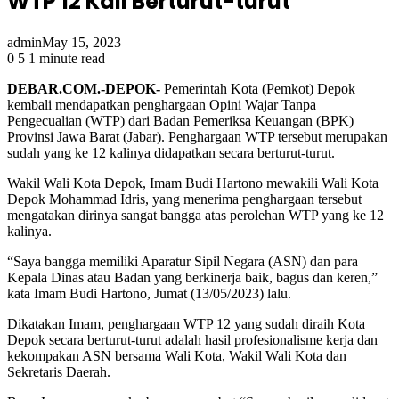
WTP 12 Kali Berturut-turut
admin
May 15, 2023
0
5
1 minute read
DEBAR.COM.-DEPOK-
Pemerintah Kota (Pemkot) Depok
kembali mendapatkan penghargaan Opini Wajar Tanpa
Pengecualian (WTP) dari Badan Pemeriksa Keuangan (BPK)
Provinsi Jawa Barat (Jabar). Penghargaan WTP tersebut merupakan
sudah yang ke 12 kalinya didapatkan secara berturut-turut.
Wakil Wali Kota Depok, Imam Budi Hartono mewakili Wali Kota
Depok Mohammad Idris, yang menerima penghargaan tersebut
mengatakan dirinya sangat bangga atas perolehan WTP yang ke 12
kalinya.
“Saya bangga memiliki Aparatur Sipil Negara (ASN) dan para
Kepala Dinas atau Badan yang berkinerja baik, bagus dan keren,”
kata Imam Budi Hartono, Jumat (13/05/2023) lalu.
Dikatakan Imam, penghargaan WTP 12 yang sudah diraih Kota
Depok secara berturut-turut adalah hasil profesionalisme kerja dan
kekompakan ASN bersama Wali Kota, Wakil Wali Kota dan
Sekretaris Daerah.