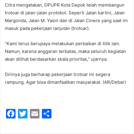
Citra mengatakan, DPUPR Kota Depok telah membangun
trotoar di jalan-jalan protokol. Seperti Jalan kartini, Jalan
Margonda, Jalan M. Yasin dan di Jalan Cinere yang saat ini
masuk pada pekerjaan lanjutan (trotoar).
“Kami terus berupaya melakukan perbaikan di titik lain.
Namun, karena anggaran terbatas, maka seluruh kegiatan
akan dilihat berdasarkan skala prioritas,” ujarnya.
Dirinya juga berharap pekerjaan trotoar ini segera
rampung. Agar bisa dimanfaatkan masyarakat. (AR/Debar)
F
T
E
S
a
w
m
h
c
itt
ai
ar