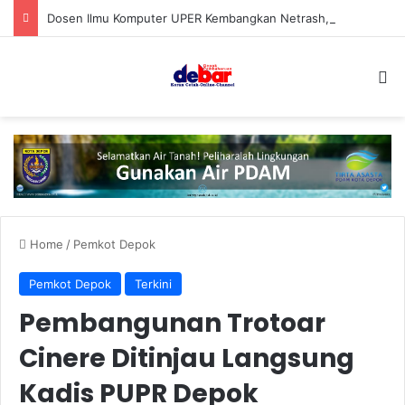
Dosen Ilmu Komputer UPER Kembangkan Netrash, Bikin Pengelolaan Sampah Makin Efisien
S
Home
/
Pemkot Depok
Pemkot Depok
Terkini
Pembangunan Trotoar
Cinere Ditinjau Langsung
Kadis PUPR Depok