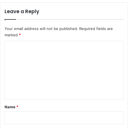
Leave a Reply
Your email address will not be published.
Required fields are
marked
*
C
o
m
m
e
n
t
*
Name
*