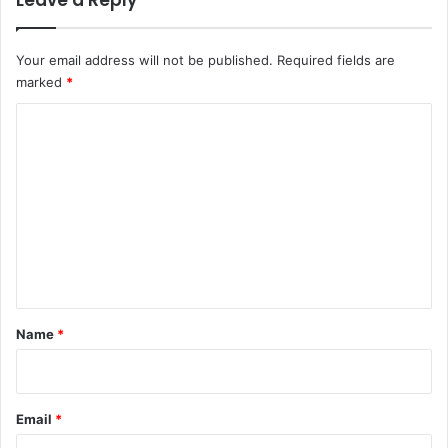
Leave a Reply
Your email address will not be published.
Required fields are
marked
*
C
o
m
m
e
n
t
*
Name
*
Email
*