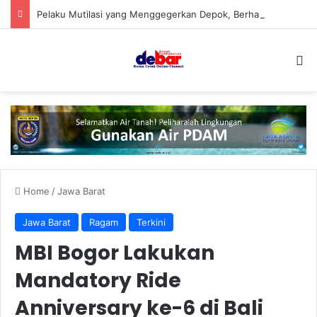
Pelaku Mutilasi yang Menggegerkan Depok, Berhasil Ditangkap
S
Home
/
Jawa Barat
Jawa Barat
Ragam
Terkini
MBI Bogor Lakukan
Mandatory Ride
Anniversary ke-6 di Bali