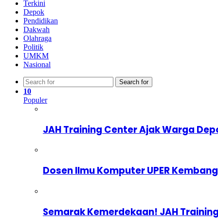
Terkini
Depok
Pendidikan
Dakwah
Olahraga
Politik
UMKM
Nasional
Search for
10
Populer
JAH Training Center Ajak Warga Dep
Dosen Ilmu Komputer UPER Kembangka
Semarak Kemerdekaan! JAH Training