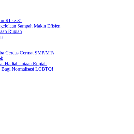
an RI ke-81
elolaan Sampah Makin Efisien
taan Rupiah
ap
mba Cerdas Cermat SMP/MTs
ok
al Hadiah Jutaan Rupiah
n Bagi Normalisasi LGBTQ!