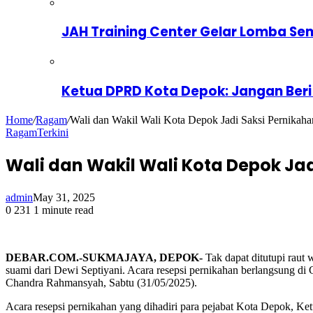
JAH Training Center Gelar Lomba Se
Ketua DPRD Kota Depok: Jangan Beri
Home
/
Ragam
/
Wali dan Wakil Wali Kota Depok Jadi Saksi Pernik
Ragam
Terkini
Wali dan Wakil Wali Kota Depok J
admin
May 31, 2025
0
231
1 minute read
DEBAR.COM.-SUKMAJAYA, DEPOK-
Tak dapat ditutupi raut 
suami dari Dewi Septiyani. Acara resepsi pernikahan berlangsung d
Chandra Rahmansyah, Sabtu (31/05/2025).
Acara resepsi pernikahan yang dihadiri para pejabat Kota Depok