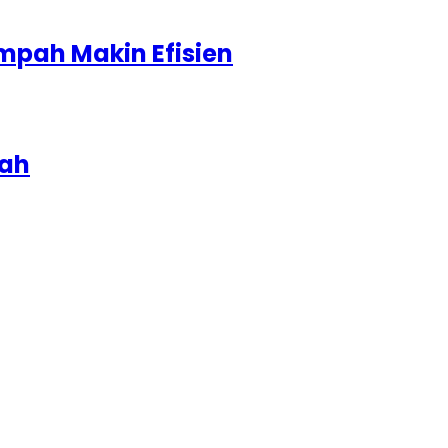
mpah Makin Efisien
iah