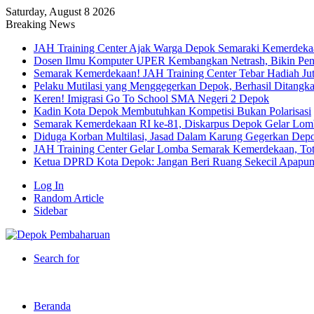
Saturday, August 8 2026
Breaking News
JAH Training Center Ajak Warga Depok Semaraki Kemerdeka
Dosen Ilmu Komputer UPER Kembangkan Netrash, Bikin Peng
Semarak Kemerdekaan! JAH Training Center Tebar Hadiah Ju
Pelaku Mutilasi yang Menggegerkan Depok, Berhasil Ditangk
Keren! Imigrasi Go To School SMA Negeri 2 Depok
Kadin Kota Depok Membutuhkan Kompetisi Bukan Polarisasi
Semarak Kemerdekaan RI ke-81, Diskarpus Depok Gelar Lo
Diduga Korban Multilasi, Jasad Dalam Karung Gegerkan Dep
JAH Training Center Gelar Lomba Semarak Kemerdekaan, Tot
Ketua DPRD Kota Depok: Jangan Beri Ruang Sekecil Apapu
Log In
Random Article
Sidebar
Search for
Beranda