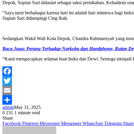
Depok, Supian Suri didaulat sebagai saksi pernikahan. Kehadiran o
“Saya turut berbahagia karena hari ini adalah hari istimewa bagi In
Supian Suri didampingi Cing Ikah.
Sedangkan Wakil Wali Kota Depok, Chandra Rahmansyah yang turut 
Baca Juga: Perang Terhadap Narkoba dan Handphone, Rutan De
“Kami mengucapkan selamat buat Indra dan Dewi. Semoga menjadi ke
Facebook
Twitter
Email
admin
May 31, 2025
Share
0
231
1 minute read
Share
Facebook
Pinterest
Messenger
Messenger
WhatsApp
Telegram
Share