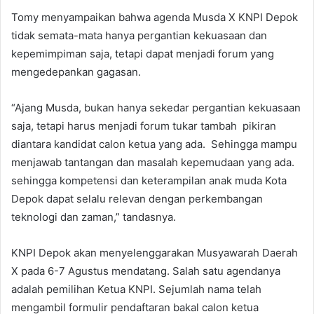
Tomy menyampaikan bahwa agenda Musda X KNPI Depok
tidak semata-mata hanya pergantian kekuasaan dan
kepemimpiman saja, tetapi dapat menjadi forum yang
mengedepankan gagasan.
“Ajang Musda, bukan hanya sekedar pergantian kekuasaan
saja, tetapi harus menjadi forum tukar tambah pikiran
diantara kandidat calon ketua yang ada. Sehingga mampu
menjawab tantangan dan masalah kepemudaan yang ada.
sehingga kompetensi dan keterampilan anak muda Kota
Depok dapat selalu relevan dengan perkembangan
teknologi dan zaman,” tandasnya.
KNPI Depok akan menyelenggarakan Musyawarah Daerah
X pada 6-7 Agustus mendatang. Salah satu agendanya
adalah pemilihan Ketua KNPI. Sejumlah nama telah
mengambil formulir pendaftaran bakal calon ketua