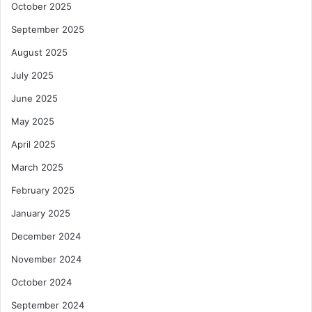
October 2025
September 2025
August 2025
July 2025
June 2025
May 2025
April 2025
March 2025
February 2025
January 2025
December 2024
November 2024
October 2024
September 2024