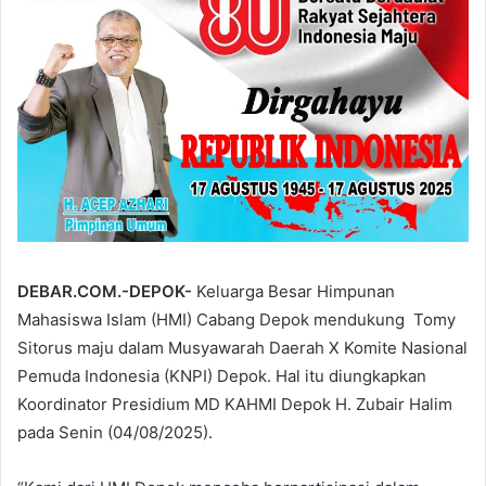
DEBAR.COM.-DEPOK-
Keluarga Besar Himpunan
Mahasiswa Islam (HMI) Cabang Depok mendukung Tomy
Sitorus maju dalam Musyawarah Daerah X Komite Nasional
Pemuda Indonesia (KNPI) Depok. Hal itu diungkapkan
Koordinator Presidium MD KAHMI Depok H. Zubair Halim
pada Senin (04/08/2025).