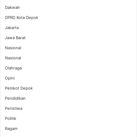
Dakwah
DPRD Kota Depok
Jakarta
Jawa Barat
Nasional
Nasional
Olahraga
Opini
Pemkot Depok
Pendidikan
Peristiwa
Politik
Ragam