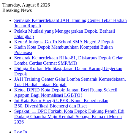
Thursday, August 6 2026
Breaking News
Semarak Kemerdekaan! JAH Training Center Tebar Hadiah
Jutaan Rupiah
Pelaku Mutilasi yang Menggegerkan Depok, Berhasil
Ditangkap
Keren! Imigrasi Go To School SMA Negeri 2 Depok
Kadin Kota Depok Membutuhkan Kompetisi Bukan
Polarisasi
Semarak Kemerdekaan RI ke-81, Diskarpus Depok Gelar
Lomba Cerdas Cermat SMP/MTs
Diduga Korban Multilasi, Jasad Dalam Karung Gegerkan
Depok
JAH Training Center Gelar Lomba Semarak Kemerdekaan,
Total Hadiah Jutaan Rupiah
Ketua DPRD Kota Depok: Jangan Beri Ruang Sekecil
Apapun Bagi Normalisasi LGBTQ!
Ini Kata Pakar Energi UPER: Kunci Keberhasilan
B50, Diversifikasi Bioenergi dan Riset
Sepakat! 11 DPC Forkabi Kota Depok Dukung Penuh Edi
Dadang Chandra Maju Kembali Sebagai Ketua di Musda
2026
Log In