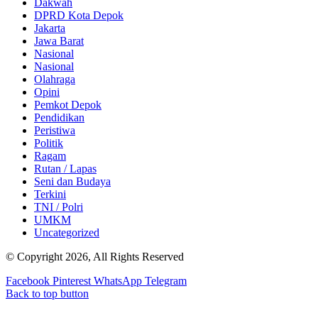
Dakwah
DPRD Kota Depok
Jakarta
Jawa Barat
Nasional
Nasional
Olahraga
Opini
Pemkot Depok
Pendidikan
Peristiwa
Politik
Ragam
Rutan / Lapas
Seni dan Budaya
Terkini
TNI / Polri
UMKM
Uncategorized
© Copyright 2026, All Rights Reserved
Facebook
Pinterest
WhatsApp
Telegram
Back to top button