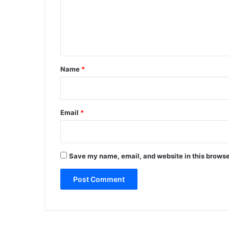
m
e
n
t
*
Name
*
Email
*
Save my name, email, and website in this browse