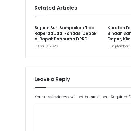
Related Articles
Supian Suri Sampaikan Tiga
Karutan D
Raperda Jadi Fondasi Depok
Binaan Sa
di Rapat Paripurna DPRD
Dapur, Kli
April 9, 2026
September 1
Leave a Reply
Your email address will not be published.
Required f
C
o
m