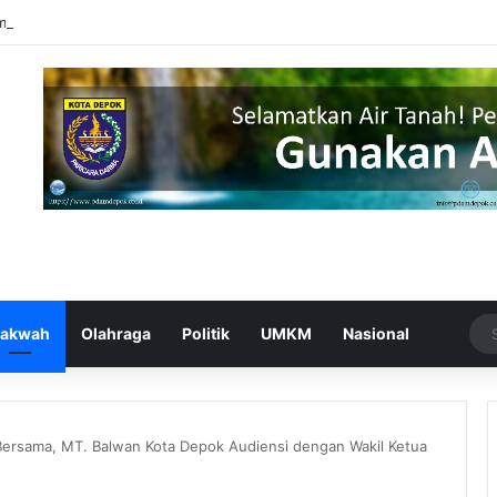
mputer UPER Kembangkan Netrash, Bikin Pengelolaan Sampah Makin Efi
akwah
Olahraga
Politik
UMKM
Nasional
Bersama, MT. Balwan Kota Depok Audiensi dengan Wakil Ketua