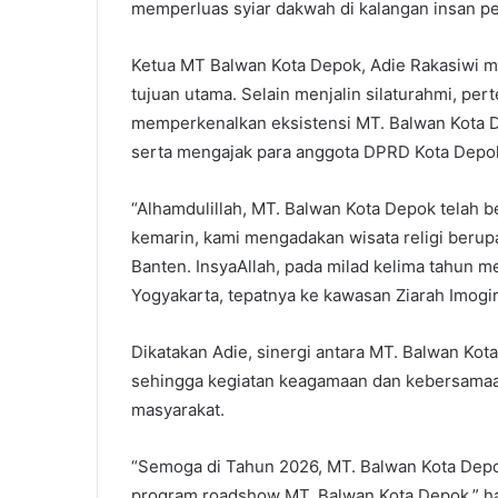
memperluas syiar dakwah di kalangan insan pers
Ketua MT Balwan Kota Depok, Adie Rakasiwi m
tujuan utama. Selain menjalin silaturahmi, pe
memperkenalkan eksistensi MT. Balwan Kota De
serta mengajak para anggota DPRD Kota Depok
“Alhamdulillah, MT. Balwan Kota Depok telah 
kemarin, kami mengadakan wisata religi berup
Banten. InsyaAllah, pada milad kelima tahun 
Yogyakarta, tepatnya ke kawasan Ziarah Imogiri
Dikatakan Adie, sinergi antara MT. Balwan Kot
sehingga kegiatan keagamaan dan kebersamaa
masyarakat.
“Semoga di Tahun 2026, MT. Balwan Kota Dep
program roadshow MT. Balwan Kota Depok,” h