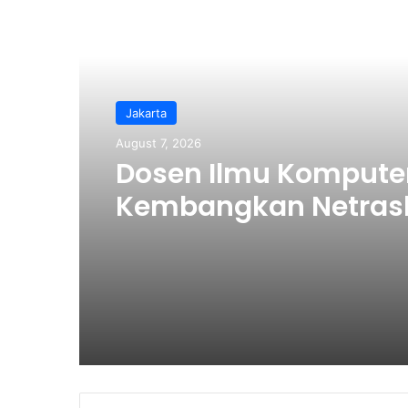
Read Next
Jakarta
August 7, 2026
Dosen Ilmu Kompute
Kembangkan Netras
Bikin Pengelolaan 
Makin Efisien