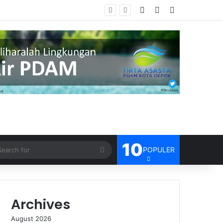
Log In
Random Article
Sidebar
sien
10
Search
POPULER
for
Archives
August 2026