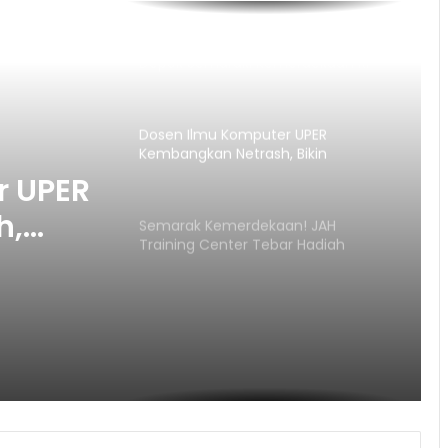
JAH Training Center Ajak Warga
Depok Semaraki Kemerdekaan RI
ke-81
Dosen Ilmu Komputer UPER
Kembangkan Netrash, Bikin
Pengelolaan Sampah Makin Efisien
r UPER
h,
Semarak Kemerdekaan! JAH
Training Center Tebar Hadiah
Sampah
Jutaan Rupiah