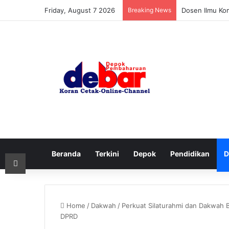
Friday, August 7 2026
Breaking News
Dosen Ilmu Ko
Beranda
Terkini
Depok
Pendidikan
D
Print
Home
/
Dakwah
/
Perkuat Silaturahmi dan Dakwah 
DPRD