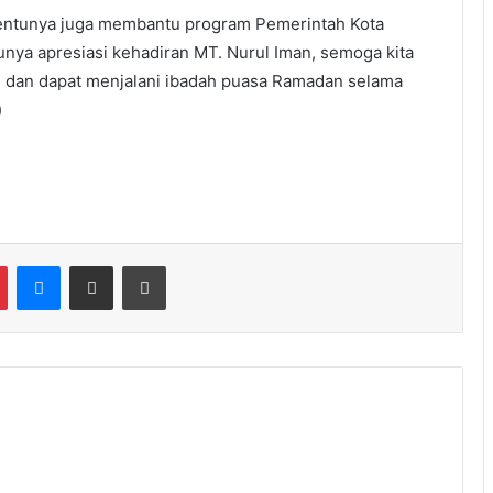
 tentunya juga membantu program Pemerintah Kota
unya apresiasi kehadiran MT. Nurul Iman, semoga kita
n dan dapat menjalani ibadah puasa Ramadan selama
)
Messenger
Share via Email
Print