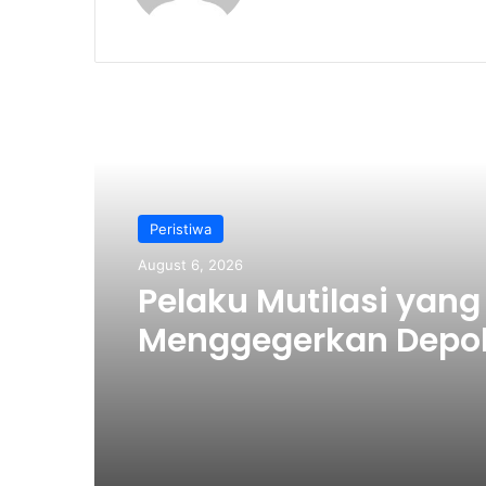
te
Read Next
Peristiwa
August 6, 2026
Pelaku Mutilasi yang
Menggegerkan Depo
Berhasil Ditangkap