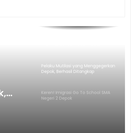
Semarak Kemerdekaan! JAH
Training Center Tebar Hadiah
Jutaan Rupiah
Pelaku Mutilasi yang Menggegerkan
Depok, Berhasil Ditangkap
k,
Keren! Imigrasi Go To School SMA
Negeri 2 Depok