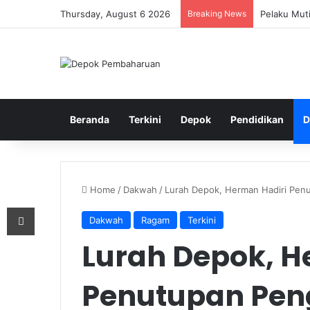
Thursday, August 6 2026
Breaking News
Pelaku Mut
Beranda
Terkini
Depok
Pendidikan
D
Home
/
Dakwah
/
Lurah Depok, Herman Hadiri Penu
Print
Dakwah
Ragam
Terkini
Lurah Depok, H
Penutupan Peng