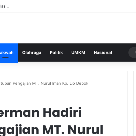
ilasi yang Menggegerkan Depok, Berhasil Ditangkap
akwah
Olahraga
Politik
UMKM
Nasional
tupan Pengajian MT. Nurul Iman Kp. Lio Depok
erman Hadiri
ajian MT. Nurul