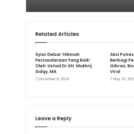
Related Articles
Syiar Debar ‘Hikmah
Aksi Polre
Persaudaraan Yang Baik’
Berbagi Pe
Oleh: Ustad Dr.KH. Mukhrij
Gibran, B
Sidqy, MA
Viral
December 6, 2024
May 10, 20
Leave a Reply