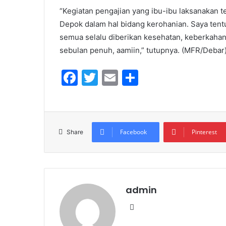
“Kegiatan pengajian yang ibu-ibu laksanakan
Depok dalam hal bidang kerohanian. Saya tent
semua selalu diberikan kesehatan, keberkaha
sebulan penuh, aamiin,” tutupnya. (MFR/Debar
F
T
E
S
a
w
m
h
c
itt
ai
ar
e
er
l
e
Facebook
Pinterest
Share
b
o
o
k
admin
We
bsi