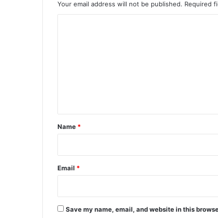
Your email address will not be published.
Required f
C
o
m
m
e
n
t
*
Name
*
Email
*
Save my name, email, and website in this browse