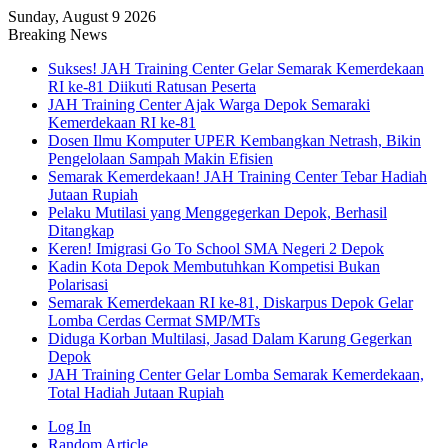
Sunday, August 9 2026
Breaking News
Sukses! JAH Training Center Gelar Semarak Kemerdekaan
RI ke-81 Diikuti Ratusan Peserta
JAH Training Center Ajak Warga Depok Semaraki
Kemerdekaan RI ke-81
Dosen Ilmu Komputer UPER Kembangkan Netrash, Bikin
Pengelolaan Sampah Makin Efisien
Semarak Kemerdekaan! JAH Training Center Tebar Hadiah
Jutaan Rupiah
Pelaku Mutilasi yang Menggegerkan Depok, Berhasil
Ditangkap
Keren! Imigrasi Go To School SMA Negeri 2 Depok
Kadin Kota Depok Membutuhkan Kompetisi Bukan
Polarisasi
Semarak Kemerdekaan RI ke-81, Diskarpus Depok Gelar
Lomba Cerdas Cermat SMP/MTs
Diduga Korban Multilasi, Jasad Dalam Karung Gegerkan
Depok
JAH Training Center Gelar Lomba Semarak Kemerdekaan,
Total Hadiah Jutaan Rupiah
Log In
Random Article