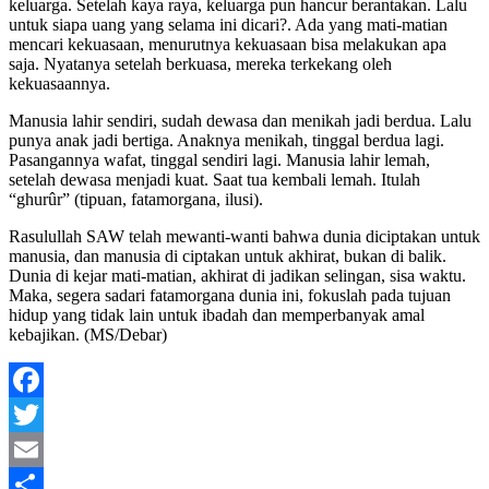
keluarga. Setelah kaya raya, keluarga pun hancur berantakan. Lalu
untuk siapa uang yang selama ini dicari?. Ada yang mati-matian
mencari kekuasaan, menurutnya kekuasaan bisa melakukan apa
saja. Nyatanya setelah berkuasa, mereka terkekang oleh
kekuasaannya.
Manusia lahir sendiri, sudah dewasa dan menikah jadi berdua. Lalu
punya anak jadi bertiga. Anaknya menikah, tinggal berdua lagi.
Pasangannya wafat, tinggal sendiri lagi. Manusia lahir lemah,
setelah dewasa menjadi kuat. Saat tua kembali lemah. Itulah
“ghurûr” (tipuan, fatamorgana, ilusi).
Rasulullah SAW telah mewanti-wanti bahwa dunia diciptakan untuk
manusia, dan manusia di ciptakan untuk akhirat, bukan di balik.
Dunia di kejar mati-matian, akhirat di jadikan selingan, sisa waktu.
Maka, segera sadari fatamorgana dunia ini, fokuslah pada tujuan
hidup yang tidak lain untuk ibadah dan memperbanyak amal
kebajikan. (MS/Debar)
Facebook
Twitter
Email