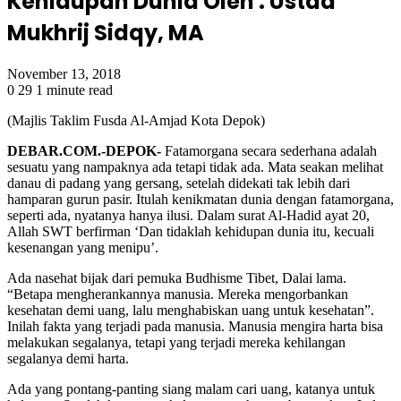
Kehidupan Dunia Oleh : Ustad
Mukhrij Sidqy, MA
November 13, 2018
0
29
1 minute read
(Majlis Taklim Fusda Al-Amjad Kota Depok)
DEBAR.COM.-DEPOK-
Fatamorgana secara sederhana adalah
sesuatu yang nampaknya ada tetapi tidak ada. Mata seakan melihat
danau di padang yang gersang, setelah didekati tak lebih dari
hamparan gurun pasir. Itulah kenikmatan dunia dengan fatamorgana,
seperti ada, nyatanya hanya ilusi. Dalam surat Al-Hadid ayat 20,
Allah SWT berfirman ‘Dan tidaklah kehidupan dunia itu, kecuali
kesenangan yang menipu’.
Ada nasehat bijak dari pemuka Budhisme Tibet, Dalai lama.
“Betapa mengherankannya manusia. Mereka mengorbankan
kesehatan demi uang, lalu menghabiskan uang untuk kesehatan”.
Inilah fakta yang terjadi pada manusia. Manusia mengira harta bisa
melakukan segalanya, tetapi yang terjadi mereka kehilangan
segalanya demi harta.
Ada yang pontang-panting siang malam cari uang, katanya untuk