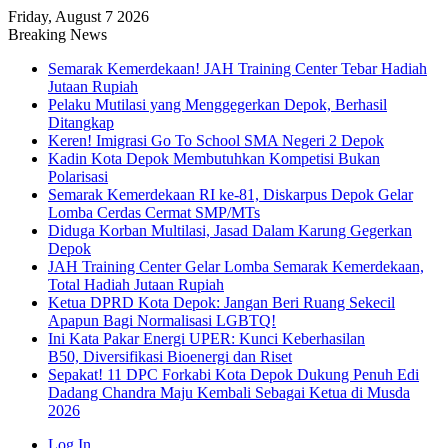
Friday, August 7 2026
Breaking News
Semarak Kemerdekaan! JAH Training Center Tebar Hadiah
Jutaan Rupiah
Pelaku Mutilasi yang Menggegerkan Depok, Berhasil
Ditangkap
Keren! Imigrasi Go To School SMA Negeri 2 Depok
Kadin Kota Depok Membutuhkan Kompetisi Bukan
Polarisasi
Semarak Kemerdekaan RI ke-81, Diskarpus Depok Gelar
Lomba Cerdas Cermat SMP/MTs
Diduga Korban Multilasi, Jasad Dalam Karung Gegerkan
Depok
JAH Training Center Gelar Lomba Semarak Kemerdekaan,
Total Hadiah Jutaan Rupiah
Ketua DPRD Kota Depok: Jangan Beri Ruang Sekecil
Apapun Bagi Normalisasi LGBTQ!
Ini Kata Pakar Energi UPER: Kunci Keberhasilan
B50, Diversifikasi Bioenergi dan Riset
Sepakat! 11 DPC Forkabi Kota Depok Dukung Penuh Edi
Dadang Chandra Maju Kembali Sebagai Ketua di Musda
2026
Log In