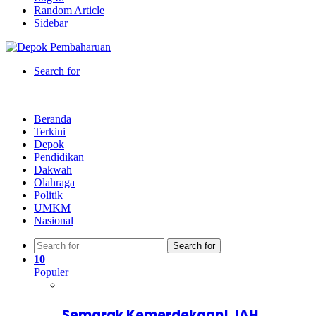
Random Article
Sidebar
Search for
Beranda
Terkini
Depok
Pendidikan
Dakwah
Olahraga
Politik
UMKM
Nasional
Search for
10
Populer
Semarak Kemerdekaan! JAH