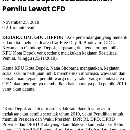
Pemilu Lewat CFD
November 25, 2018
0
2
1 minute read
DEBAR.COM.-GDC, DEPOK
– Ada pemandangan yang menarik
kalau kita melintas di area Car Free Day Jl. Boulevard GDC,
Kecamatan Cilodong, Depok, terpasang dua tenda orange milik
KPU Kota Depok yang sedang melakukan kegiatan Sosialisasi
Pemilu, Minggu (25/11/2018).
Ketua KPU Kota Depok, Nana Shobarna mengatakan, kegiatan
sosialisasi ini bertujuan untuk memberikan informasi, wawasan dan
pemahaman kepada pemilih warga masyarakat yang melintasi area
CFD akan pentingnya memberikan hak suaranya pada pemilu 2019
yang akan datang.
“Kota Depok adalah termasuk salah satu daerah yang akan
melaksanakan pemilu serentak tahun 2019, yakni Pemilihan untuk
memilih Presiden dan Wakil Presiden, DPR RI, DPD, DPRD
Provinsi dan DPRD Kota yang akan dilaksanakan pada hari Rabu,
tanggal 17 April 2019 yang akan datang atau 143 hari lagi kedepan;