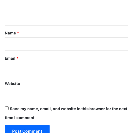
e
n
t
*
Name
*
Email
*
Website
Save my name, email, and website in this browser for the next
time I comment.