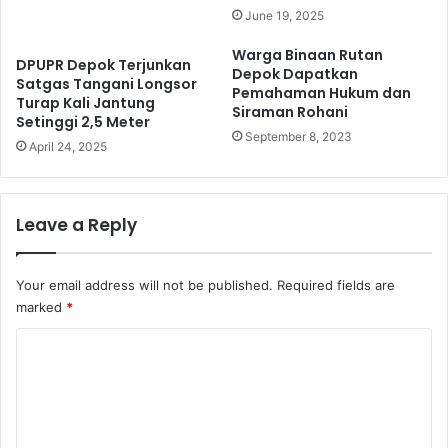
June 19, 2025
Warga Binaan Rutan
DPUPR Depok Terjunkan
Depok Dapatkan
Satgas Tangani Longsor
Pemahaman Hukum dan
Turap Kali Jantung
Siraman Rohani
Setinggi 2,5 Meter
September 8, 2023
April 24, 2025
Leave a Reply
Your email address will not be published.
Required fields are
marked
*
C
o
m
m