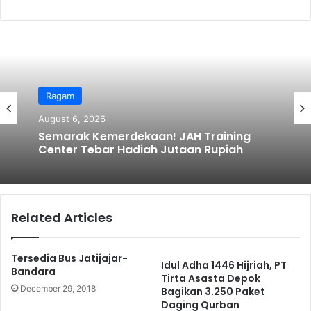
k
Ragam
Peristiwa
August 6, 2026
Semarak Kemerdekaan! JAH Training
August 6, 2026
Center Tebar Hadiah Jutaan Rupiah
Related Articles
Pelaku Mutilasi yang Menggegerkan
Depok, Berhasil Ditangkap
Tersedia Bus Jatijajar-
Idul Adha 1446 Hijriah, PT
Bandara
Tirta Asasta Depok
December 29, 2018
Bagikan 3.250 Paket
Daging Qurban