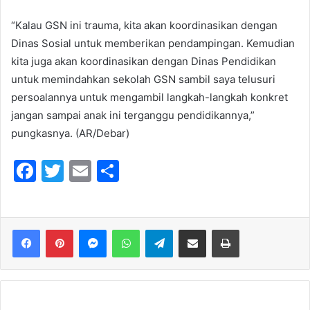
“Kalau GSN ini trauma, kita akan koordinasikan dengan
Dinas Sosial untuk memberikan pendampingan. Kemudian
kita juga akan koordinasikan dengan Dinas Pendidikan
untuk memindahkan sekolah GSN sambil saya telusuri
persoalannya untuk mengambil langkah-langkah konkret
jangan sampai anak ini terganggu pendidikannya,”
pungkasnya. (AR/Debar)
F
T
E
S
a
w
m
h
c
itt
ai
ar
e
er
l
e
Messenger
WhatsApp
Telegram
Share via Email
Print
b
o
o