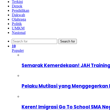
Terkini
Depok
Pendidikan
Dakwah
Olahraga
Politik
UMKM
Nasional
Search for
10
Populer
Semarak Kemerdekaan! JAH Training
Pelaku Mutilasi yang Menggegerkan 
Keren! Imigrasi Go To School SMA Ne