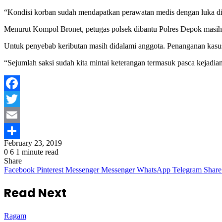
“Kondisi korban sudah mendapatkan perawatan medis dengan luka di 
Menurut Kompol Bronet, petugas polsek dibantu Polres Depok masi
Untuk penyebab keributan masih didalami anggota. Penanganan kasu
“Sejumlah saksi sudah kita mintai keterangan termasuk pasca kejadia
Facebook
Twitter
Email
February 23, 2019
Share
0
6
1 minute read
Share
Facebook
Pinterest
Messenger
Messenger
WhatsApp
Telegram
Share
Read Next
Ragam