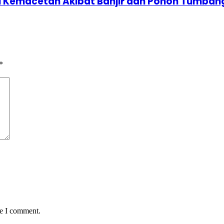
ni Kemacetan Akibat Banjir dan Pohon Tumban
*
me I comment.