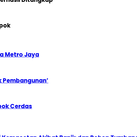
epok
a Metro Jaya
uk Pembangunan’
epok Cerdas