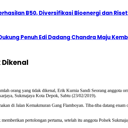
erhasilan B50, Diversifikasi Bioenergi dan Riset
 Dukung Penuh Edi Dadang Chandra Maju Kemba
 Dikenal
umlah orang yang tidak dikenal, Erik Kurnia Sandi Seorang anggota o
arjaya, Sukmajaya Kota Depok, Sabtu (23/02/2019).
ari makan di Jalan Kemakmuran Gang Flamboyan. Tiba-tiba datang enam or
uk memberikan pertolongan pertama, setelah itu anggota Polsek Sukma