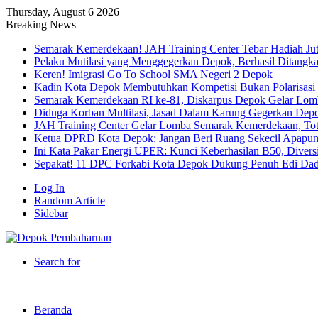
Thursday, August 6 2026
Breaking News
Semarak Kemerdekaan! JAH Training Center Tebar Hadiah Ju
Pelaku Mutilasi yang Menggegerkan Depok, Berhasil Ditangk
Keren! Imigrasi Go To School SMA Negeri 2 Depok
Kadin Kota Depok Membutuhkan Kompetisi Bukan Polarisasi
Semarak Kemerdekaan RI ke-81, Diskarpus Depok Gelar Lo
Diduga Korban Multilasi, Jasad Dalam Karung Gegerkan Dep
JAH Training Center Gelar Lomba Semarak Kemerdekaan, Tot
Ketua DPRD Kota Depok: Jangan Beri Ruang Sekecil Apapu
Ini Kata Pakar Energi UPER: Kunci Keberhasilan B50, Diversif
Sepakat! 11 DPC Forkabi Kota Depok Dukung Penuh Edi Dad
Log In
Random Article
Sidebar
Search for
Beranda