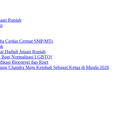
taan Rupiah
ap
mba Cerdas Cermat SMP/MTs
ok
al Hadiah Jutaan Rupiah
n Bagi Normalisasi LGBTQ!
ikasi Bioenergi dan Riset
ang Chandra Maju Kembali Sebagai Ketua di Musda 2026