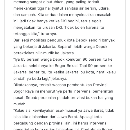
memang sangat dibutuhkan, yang paling terkait
menekankan tiga hal (yaitu) sanitasi air bersih, udara,
dan sampah. Kita serius dalam menyelesaikan masalah
ini, jadi tidak hanya ketika DKI begini, terus egois
mengatakan itu urusan DKI. Tidak boleh karena itu
tetangga kita,” tuturnya.
Dari segi mobilitas penduduk Kota Depok sendiri banyak
yang bekerja di Jakarta. Separuh lebih warga Depok
beraktivitas hilir-mudik ke Jakarta.
“Iya 65 persen warga Depok komuter, 90 persen itu ke
Jakarta, selebihnya ke Bogor Bekasi Tapi 90 persen ke
Jakarta, bener itu, itu ketika Jakarta ibu kota, nanti kalau
pindah ya beda lagi,” jelasnya.
Dikatakannya, terkait wacana pembentukan Provinsi
Bogor Raya ini menurutnya perlu intervensi pemerintah
pusat. Sebab persoalan pindah provinsi bukan hal yang
mudah.
“Kalau sisi kewilayahan asal-muasal ya Jawa Barat, tidak
bisa kita dipisahkan dari Jawa Barat. Apalagi kota
bergabung dengan provinsi lain, ini harus intervensi
pemerintah kota serius bicarakan ini. Contohnya Bogor