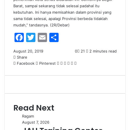
Barat, sampai sekarang tidak selesai padahal itu
kebutuhan. Ini hanya memisahkan dalam provinsi yang
sama tidak selesai, apalagi Provinsi berbeda tidaklah
mudah,” tandasnya. (2R/Debar)
F
T
E
S
a
w
m
h
August 20, 2019
0
21
2 minutes read
c
itt
ai
ar
Share
e
er
l
e
Facebook
Pinterest
M
M
W
T
S
P
e
e
h
e
h
r
b
s
s
a
l
a
i
o
s
s
t
e
r
n
e
e
s
g
e
t
o
n
n
A
r
v
k
g
g
p
a
i
Read Next
e
e
p
m
a
r
r
E
Ragam
m
August 7, 2026
a