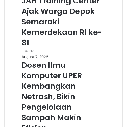
JAH Training Center
i
l
Ajak Warga Depok
Semaraki
Kemerdekaan RI ke-
81
Jakarta
August 7, 2026
Dosen Ilmu
Komputer UPER
Kembangkan
Netrash, Bikin
Pengelolaan
Sampah Makin