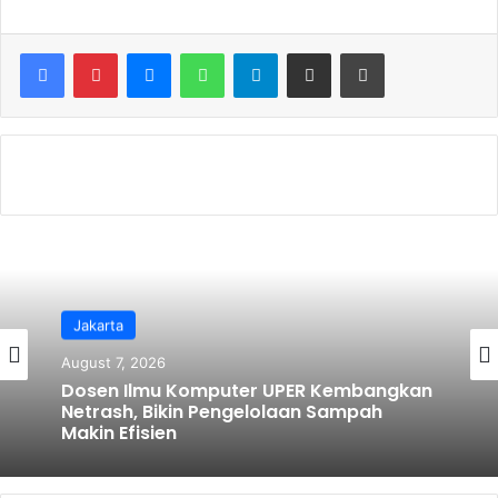
c
itt
ai
ar
e
er
l
e
Messenger
WhatsApp
Telegram
Share via Email
Print
b
o
o
k
Jakarta
August 7, 2026
Dosen Ilmu Komputer UPER Kembangkan
Netrash, Bikin Pengelolaan Sampah
Makin Efisien