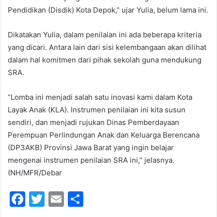
Pendidikan (Disdik) Kota Depok,” ujar Yulia, belum lama ini.
Dikatakan Yulia, dalam penilaian ini ada beberapa kriteria
yang dicari. Antara lain dari sisi kelembangaan akan dilihat
dalam hal komitmen dari pihak sekolah guna mendukung
SRA.
“Lomba ini menjadi salah satu inovasi kami dalam Kota
Layak Anak (KLA). Instrumen penilaian ini kita susun
sendiri, dan menjadi rujukan Dinas Pemberdayaan
Perempuan Perlindungan Anak dan Keluarga Berencana
(DP3AKB) Provinsi Jawa Barat yang ingin belajar
mengenai instrumen penilaian SRA ini,” jelasnya.
(NH/MFR/Debar
F
T
E
S
a
w
m
h