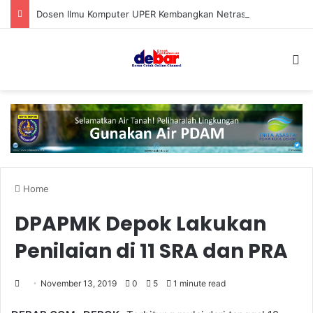
Dosen Ilmu Komputer UPER Kembangkan Netrash, Bikin Pengelolaan Sampah Makin Efisien
S
Home
DPAPMK Depok Lakukan
Penilaian di 11 SRA dan PRA
November 13, 2019
0
5
1 minute read