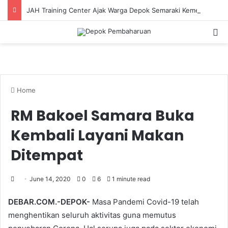
JAH Training Center Ajak Warga Depok Semaraki Kemerdekaan RI ke-81
S
Home
RM Bakoel Samara Buka
Kembali Layani Makan
Ditempat
June 14, 2020
0
6
1 minute read
DEBAR.COM.-DEPOK-
Masa Pandemi Covid-19 telah
menghentikan seluruh aktivitas guna memutus