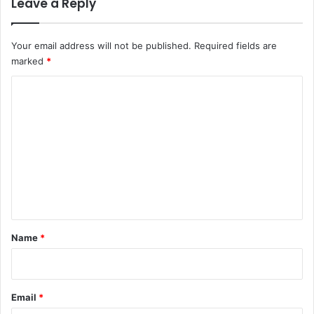
Leave a Reply
Your email address will not be published.
Required fields are
marked
*
C
o
m
m
e
n
t
*
Name
*
Email
*