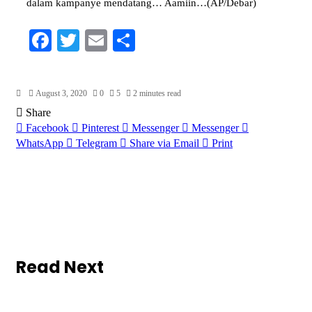
dalam kampanye mendatang… Aamiin…(AP/Debar)
Facebook
Twitter
Email
Share
August 3, 2020
0
5
2 minutes read
Share
Facebook
Pinterest
Messenger
Messenger
WhatsApp
Telegram
Share via Email
Print
Read Next