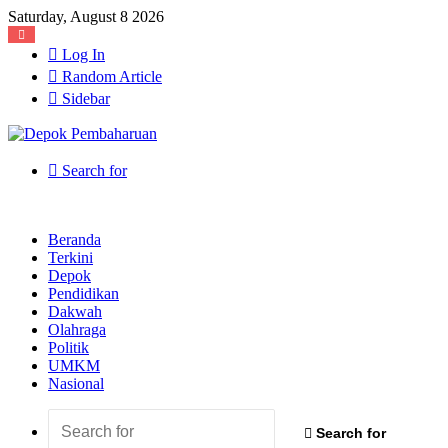
Saturday, August 8 2026
Log In
Random Article
Sidebar
Search for
Beranda
Terkini
Depok
Pendidikan
Dakwah
Olahraga
Politik
UMKM
Nasional
Search for