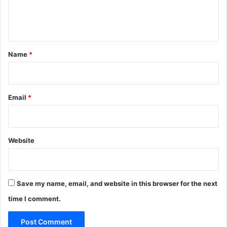
e
n
t
*
Name
*
Email
*
Website
Save my name, email, and website in this browser for the next
time I comment.