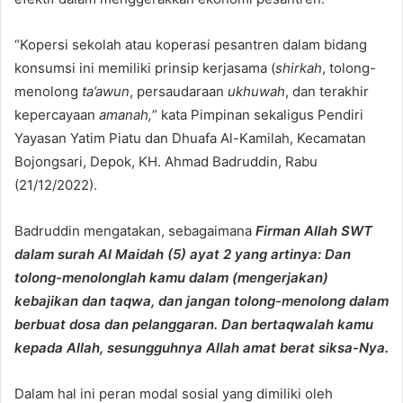
“Kopersi sekolah atau koperasi pesantren dalam bidang
konsumsi ini memiliki prinsip kerjasama (
shirkah
, tolong-
menolong
ta’awun
, persaudaraan
ukhuwah
, dan terakhir
kepercayaan
amanah,
” kata Pimpinan sekaligus Pendiri
Yayasan Yatim Piatu dan Dhuafa Al-Kamilah, Kecamatan
Bojongsari, Depok, KH. Ahmad Badruddin, Rabu
(21/12/2022).
Badruddin mengatakan, sebagaimana
Firman Allah SWT
dalam surah Al Maidah (5) ayat 2 yang artinya: Dan
tolong-menolonglah kamu dalam (mengerjakan)
kebajikan dan taqwa, dan jangan tolong-menolong dalam
berbuat dosa dan pelanggaran. Dan bertaqwalah kamu
kepada Allah, sesungguhnya Allah amat berat siksa-Nya.
Dalam hal ini peran modal sosial yang dimiliki oleh