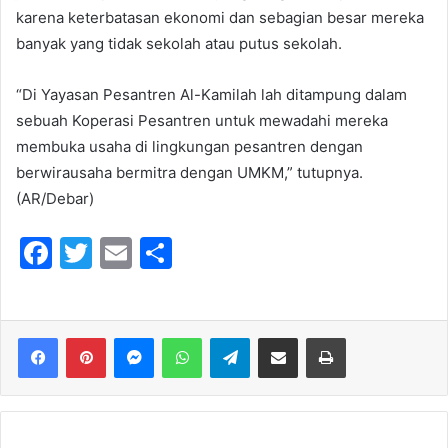
karena keterbatasan ekonomi dan sebagian besar mereka
banyak yang tidak sekolah atau putus sekolah.
“Di Yayasan Pesantren Al-Kamilah lah ditampung dalam
sebuah Koperasi Pesantren untuk mewadahi mereka
membuka usaha di lingkungan pesantren dengan
berwirausaha bermitra dengan UMKM,” tutupnya.
(AR/Debar)
F
T
E
S
a
w
m
h
c
itt
ai
ar
e
er
l
e
Messenger
WhatsApp
Telegram
Share via Email
Print
b
o
o