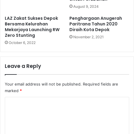
August 9, 2024
LAZ Zakat Sukses Depok
Penghargaan Anugerah
Bersama Kelurahan
Paritrana Tahun 2020
Mekarjaya Launching RW
Diraih Kota Depok
Zero Stunting
November 2, 2021
October 6, 2022
Leave a Reply
Your email address will not be published.
Required fields are
marked
*
C
o
m
m