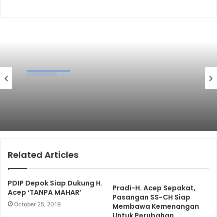
k
Pendidikan
August 5, 2026
Ragam
Semarak Kemerdekaan RI ke-81,
Diskarpus Depok Gelar Lomba Cerdas
August 5, 2026
Cermat SMP/MTs
Related Articles
Kadin Kota Depok Membutuhkan
Kompetisi Bukan Polarisasi
PDIP Depok Siap Dukung H.
Pradi-H. Acep Sepakat,
Acep ‘TANPA MAHAR’
Pasangan SS-CH Siap
October 25, 2019
Membawa Kemenangan
Untuk Perubahan