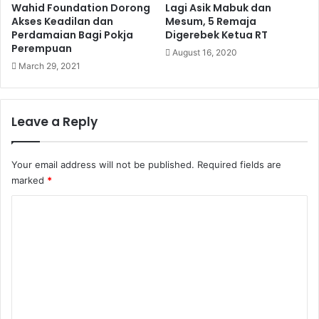
Wahid Foundation Dorong
Lagi Asik Mabuk dan
Akses Keadilan dan
Mesum, 5 Remaja
Perdamaian Bagi Pokja
Digerebek Ketua RT
Perempuan
August 16, 2020
March 29, 2021
Leave a Reply
Your email address will not be published.
Required fields are
marked
*
C
o
m
m
e
n