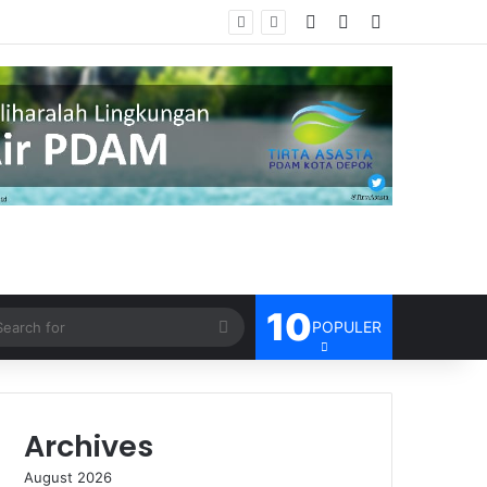
Log In
Random Article
Sidebar
sien
10
Search
POPULER
for
Archives
August 2026