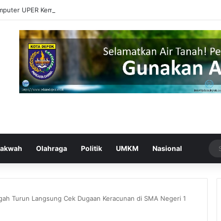
mputer UPER Kembangkan Netrash, Bikin Pengelolaan Sampah Makin Efi
akwah
Olahraga
Politik
UMKM
Nasional
gah Turun Langsung Cek Dugaan Keracunan di SMA Negeri 1