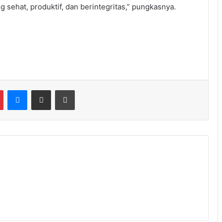
ehat, produktif, dan berintegritas,” pungkasnya.
Messenger
Share via Email
Print