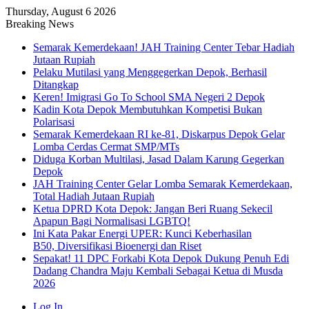
Thursday, August 6 2026
Breaking News
Semarak Kemerdekaan! JAH Training Center Tebar Hadiah
Jutaan Rupiah
Pelaku Mutilasi yang Menggegerkan Depok, Berhasil
Ditangkap
Keren! Imigrasi Go To School SMA Negeri 2 Depok
Kadin Kota Depok Membutuhkan Kompetisi Bukan
Polarisasi
Semarak Kemerdekaan RI ke-81, Diskarpus Depok Gelar
Lomba Cerdas Cermat SMP/MTs
Diduga Korban Multilasi, Jasad Dalam Karung Gegerkan
Depok
JAH Training Center Gelar Lomba Semarak Kemerdekaan,
Total Hadiah Jutaan Rupiah
Ketua DPRD Kota Depok: Jangan Beri Ruang Sekecil
Apapun Bagi Normalisasi LGBTQ!
Ini Kata Pakar Energi UPER: Kunci Keberhasilan
B50, Diversifikasi Bioenergi dan Riset
Sepakat! 11 DPC Forkabi Kota Depok Dukung Penuh Edi
Dadang Chandra Maju Kembali Sebagai Ketua di Musda
2026
Log In