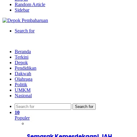
Random Article
Sidebar
Search for
Beranda
Terkini
Depok
Pendidikan
Dakwah
Olahraga
Politik
UMKM
Nasional
Search for
10
Populer
Semarak Kemerdekaan! JAH