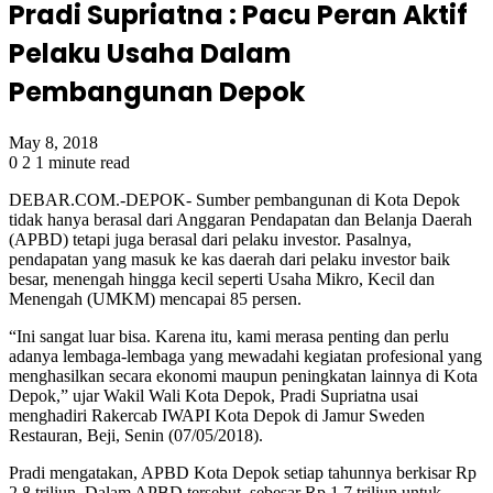
Pradi Supriatna : Pacu Peran Aktif
Pelaku Usaha Dalam
Pembangunan Depok
May 8, 2018
0
2
1 minute read
DEBAR.COM.-DEPOK- Sumber pembangunan di Kota Depok
tidak hanya berasal dari Anggaran Pendapatan dan Belanja Daerah
(APBD) tetapi juga berasal dari pelaku investor. Pasalnya,
pendapatan yang masuk ke kas daerah dari pelaku investor baik
besar, menengah hingga kecil seperti Usaha Mikro, Kecil dan
Menengah (UMKM) mencapai 85 persen.
“Ini sangat luar bisa. Karena itu, kami merasa penting dan perlu
adanya lembaga-lembaga yang mewadahi kegiatan profesional yang
menghasilkan secara ekonomi maupun peningkatan lainnya di Kota
Depok,” ujar Wakil Wali Kota Depok, Pradi Supriatna usai
menghadiri Rakercab IWAPI Kota Depok di Jamur Sweden
Restauran, Beji, Senin (07/05/2018).
Pradi mengatakan, APBD Kota Depok setiap tahunnya berkisar Rp
2,8 triliun. Dalam APBD tersebut, sebesar Rp 1,7 triliun untuk