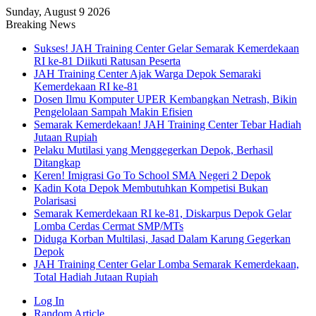
Sunday, August 9 2026
Breaking News
Sukses! JAH Training Center Gelar Semarak Kemerdekaan
RI ke-81 Diikuti Ratusan Peserta
JAH Training Center Ajak Warga Depok Semaraki
Kemerdekaan RI ke-81
Dosen Ilmu Komputer UPER Kembangkan Netrash, Bikin
Pengelolaan Sampah Makin Efisien
Semarak Kemerdekaan! JAH Training Center Tebar Hadiah
Jutaan Rupiah
Pelaku Mutilasi yang Menggegerkan Depok, Berhasil
Ditangkap
Keren! Imigrasi Go To School SMA Negeri 2 Depok
Kadin Kota Depok Membutuhkan Kompetisi Bukan
Polarisasi
Semarak Kemerdekaan RI ke-81, Diskarpus Depok Gelar
Lomba Cerdas Cermat SMP/MTs
Diduga Korban Multilasi, Jasad Dalam Karung Gegerkan
Depok
JAH Training Center Gelar Lomba Semarak Kemerdekaan,
Total Hadiah Jutaan Rupiah
Log In
Random Article