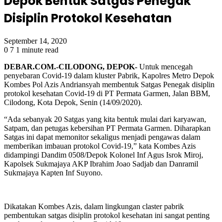
Depok Bentuk Satgas Penegak
Disiplin Protokol Kesehatan
September 14, 2020
0
7
1 minute read
DEBAR.COM.-CILODONG, DEPOK-
Untuk mencegah
penyebaran Covid-19 dalam kluster Pabrik, Kapolres Metro Depok
Kombes Pol Azis Andriansyah membentuk Satgas Penegak disiplin
protokol kesehatan Covid-19 di PT Permata Garmen, Jalan BBM,
Cilodong, Kota Depok, Senin (14/09/2020).
“Ada sebanyak 20 Satgas yang kita bentuk mulai dari karyawan,
Satpam, dan petugas kebersihan PT Permata Garmen. Diharapkan
Satgas ini dapat memonitor sekaligus menjadi pengawas dalam
memberikan imbauan protokol Covid-19,” kata Kombes Azis
didampingi Dandim 0508/Depok Kolonel Inf Agus Isrok Miroj,
Kapolsek Sukmajaya AKP Ibrahim Joao Sadjab dan Danramil
Sukmajaya Kapten Inf Suyono.
Dikatakan Kombes Azis, dalam lingkungan claster pabrik
pembentukan satgas disiplin protokol kesehatan ini sangat penting