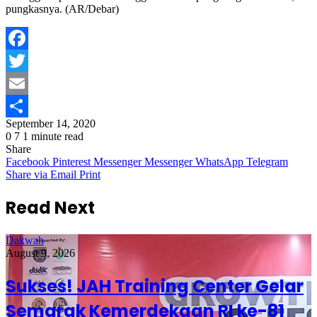
pungkasnya. (AR/Debar)
Facebook
Twitter
Email
September 14, 2020
Share
0
7
1 minute read
Share
Facebook
Pinterest
Messenger
Messenger
WhatsApp
Telegram
Share via Email
Print
Read Next
Dakwah
August 9, 2026
Sukses! JAH Training Center Gelar
Semarak Kemerdekaan RI ke-81