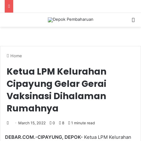
S
Home
Ketua LPM Kelurahan
Cipayung Gelar Gerai
Vaksinasi Dihalaman
Rumahnya
March 15, 2022
0
8
1 minute read
DEBAR.COM.-CIPAYUNG, DEPOK-
Ketua LPM Kelurahan