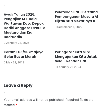
Peletakan Batu Pertama
Awali Tahun 2026,
Pembangunan Musala Al
Pengajian MT. Balai
Hijrah SDN Mekarjaya 11
Wartawan Kota Depok
September 5, 2022
Hadiri Anggota DPRD Edi
Masturo dan Kiai
Badruddin
January 22, 2026
Koramil 03/Sukmajaya
Peringatan Isra Miraj
Gelar Bazar Murah
Mengajarkan Kita Untuk
Selalu Rendah Hati
May 22, 2019
February 21, 2024
Leave a Reply
Your email address will not be published.
Required fields are
marked
*