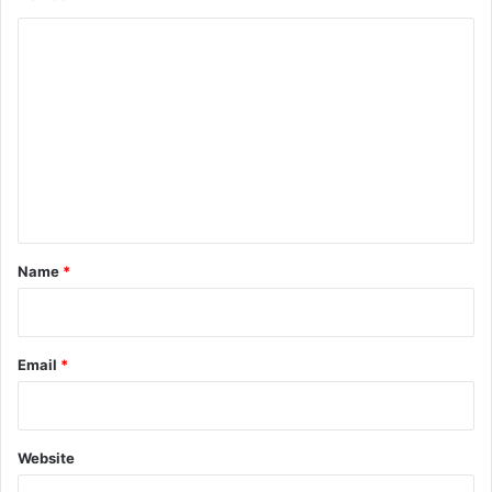
C
o
m
m
e
n
t
*
Name
*
Email
*
Website