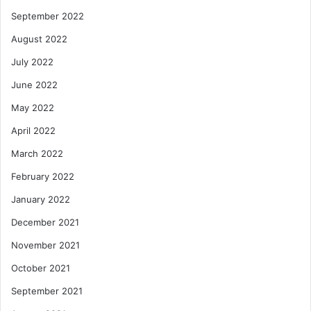
September 2022
August 2022
July 2022
June 2022
May 2022
April 2022
March 2022
February 2022
January 2022
December 2021
November 2021
October 2021
September 2021