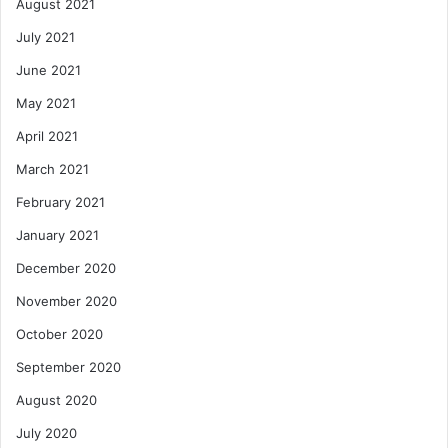
August 2021
July 2021
June 2021
May 2021
April 2021
March 2021
February 2021
January 2021
December 2020
November 2020
October 2020
September 2020
August 2020
July 2020