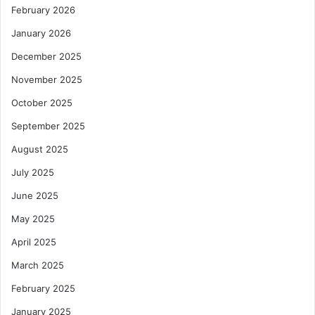
February 2026
January 2026
December 2025
November 2025
October 2025
September 2025
August 2025
July 2025
June 2025
May 2025
April 2025
March 2025
February 2025
January 2025