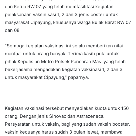
dan Ketua RW 07 yang telah memfasilitasi kegiatan
pelaksanaan vaksinisasi 1, 2 dan 3 jenis boster untuk
masyarakat Cipayung, khususnya warga Bulak Barat RW 07
dan 08
“Semoga kegiatan vaksinasi ini selalu memberikan nilai
manfaat untuk orang banyak. Terima kasih pula untuk
pihak Kepolisian Metro Polsek Pancoran Mas yang telah
bekerjasama mengadakan kegiatan vaksinasi 1, 2 dan 3
untuk masyarakat Cipayung,” paparnya.
Kegiatan vaksinasi tersebut menyediakan kuota untuk 150
orang. Dengan jenis Sinovac dan Astrazeneca.
Persyaratan untuk vaksin, bagi yang sudah vaksin booster,
vaksin keduanya harus sudah 3 bulan lewat, membawa