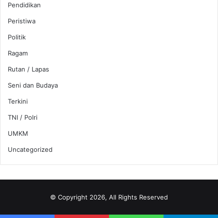
Pendidikan
Peristiwa
Politik
Ragam
Rutan / Lapas
Seni dan Budaya
Terkini
TNI / Polri
UMKM
Uncategorized
© Copyright 2026, All Rights Reserved