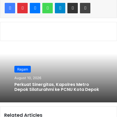
b
t
a
h
Messenger
WhatsApp
Telegram
Share via Email
Print
o
t
i
a
o
e
l
r
k
r
e
Ragam
August 10, 2026
Perkuat Sinergitas, Kapolres Metro
Depok Silaturahmi ke PCNU Kota Depok
Related Articles