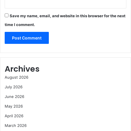
Save my name, email, and website in this browser for the next
time I comment.
Archives
August 2026
July 2026
June 2026
May 2026
April 2026
March 2026